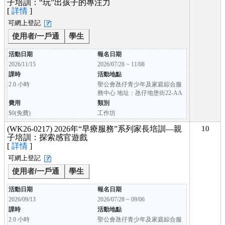
子培訓：“玩”出孩子的專注力
[
詳情
]
可網上登記
使用者/一戶通
學生
活動日期
報名日期
2026/11/15
2026/07/28 ~ 11/08
課時
活動地點
2.0 小時
聖公會氹仔青少年及家庭綜合服
務中心 地址：氹仔地堡街22-AA
費用
類別
$0(免費)
工作坊
(WK26-0217) 2026年“早療服務”系列家長培訓—親
10
子培訓：探索感官遊戲
[
詳情
]
可網上登記
使用者/一戶通
學生
活動日期
報名日期
2026/09/13
2026/07/28 ~ 09/06
課時
活動地點
2.0 小時
聖公會氹仔青少年及家庭綜合服