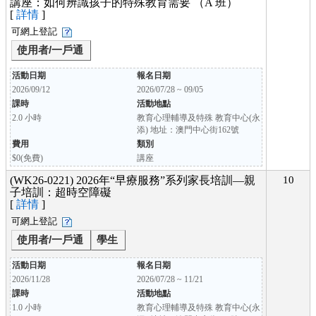
講座：如何辨識孩子的特殊教育需要 （A 班）
[
詳情
]
可網上登記
使用者/一戶通
活動日期
報名日期
2026/09/12
2026/07/28 ~ 09/05
課時
活動地點
2.0 小時
教育心理輔導及特殊 教育中心(永
添) 地址：澳門中心街162號
費用
類別
$0(免費)
講座
(WK26-0221) 2026年“早療服務”系列家長培訓—親
10
子培訓：超時空障礙
[
詳情
]
可網上登記
使用者/一戶通
學生
活動日期
報名日期
2026/11/28
2026/07/28 ~ 11/21
課時
活動地點
1.0 小時
教育心理輔導及特殊 教育中心(永