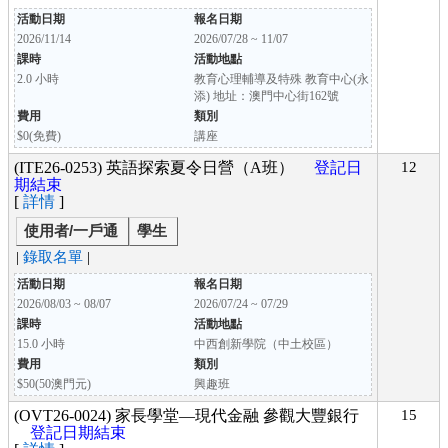
活動日期
報名日期
2026/11/14
2026/07/28 ~ 11/07
課時
活動地點
2.0 小時
教育心理輔導及特殊 教育中心(永
添) 地址：澳門中心街162號
費用
類別
$0(免費)
講座
(ITE26-0253) 英語探索夏令日營（A班）
登記日
12
期結束
[
詳情
]
使用者/一戶通
學生
|
錄取名單
|
活動日期
報名日期
2026/08/03 ~ 08/07
2026/07/24 ~ 07/29
課時
活動地點
15.0 小時
中西創新學院（中土校區）
費用
類別
$50(50澳門元)
興趣班
(OVT26-0024) 家長學堂—現代金融 參觀大豐銀行
15
登記日期結束