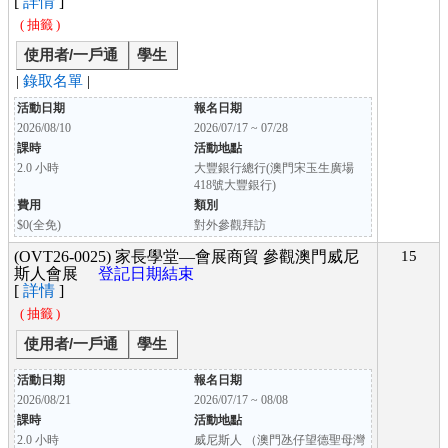
[
詳情
]
( 抽籤 )
使用者/一戶通
學生
|
錄取名單
|
活動日期
報名日期
2026/08/10
2026/07/17 ~ 07/28
課時
活動地點
2.0 小時
大豐銀行總行(澳門宋玉生廣場
418號大豐銀行)
費用
類別
$0(全免)
對外參觀拜訪
(OVT26-0025) 家長學堂—會展商貿 參觀澳門威尼
15
斯人會展
登記日期結束
[
詳情
]
( 抽籤 )
使用者/一戶通
學生
活動日期
報名日期
2026/08/21
2026/07/17 ~ 08/08
課時
活動地點
2.0 小時
威尼斯人 （澳門氹仔望德聖母灣