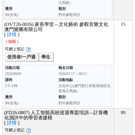
大馬路）
費用
類別
$0(全免)
對外參觀拜訪
(OVT26-0026) 家長學堂—文化藝術 參觀音樂文化
15
澳門樂團有限公司
[
詳情
]
( 抽籤 )
可網上登記
使用者/一戶通
學生
活動日期
報名日期
2026/09/05
2026/07/17 ~ 08/23
課時
活動地點
2.0 小時
文化中心(澳門新口岸新填海區冼
星海大馬路)
費用
類別
$0(全免)
對外參觀拜訪
(FD26-0807) 人工智能高校巡迴專題培訓—計算機
80
化測評中的學習者建模
[
詳情
]
可網上登記