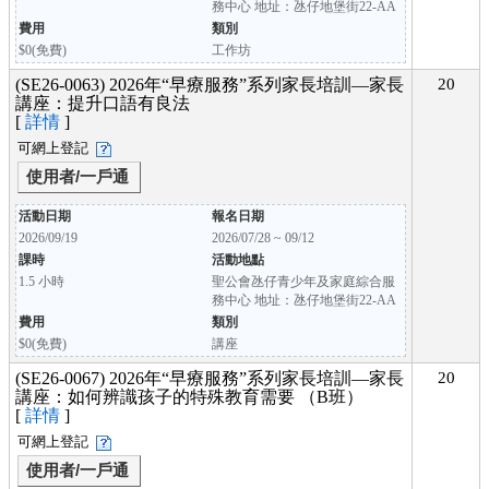
務中心 地址：氹仔地堡街22-AA
費用
類別
$0(免費)
工作坊
(SE26-0063) 2026年“早療服務”系列家長培訓—家長
20
講座：提升口語有良法
[
詳情
]
可網上登記
使用者/一戶通
活動日期
報名日期
2026/09/19
2026/07/28 ~ 09/12
課時
活動地點
1.5 小時
聖公會氹仔青少年及家庭綜合服
務中心 地址：氹仔地堡街22-AA
費用
類別
$0(免費)
講座
(SE26-0067) 2026年“早療服務”系列家長培訓—家長
20
講座：如何辨識孩子的特殊教育需要 （B班）
[
詳情
]
可網上登記
使用者/一戶通