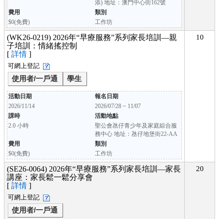
添) 地址：澳門中心街162號
費用
類別
$0(免費)
工作坊
(WK26-0219) 2026年“早療服務”系列家長培訓—親
10
子培訓：情緒搖控制
[
詳情
]
可網上登記
使用者/一戶通
學生
活動日期
報名日期
2026/11/14
2026/07/28 ~ 11/07
課時
活動地點
2.0 小時
聖公會氹仔青少年及家庭綜合服
務中心 地址：氹仔地堡街22-AA
費用
類別
$0(免費)
工作坊
(SE26-0064) 2026年“早療服務”系列家長培訓—家長
20
講座：家長鬆一鬆分享會
[
詳情
]
可網上登記
使用者/一戶通