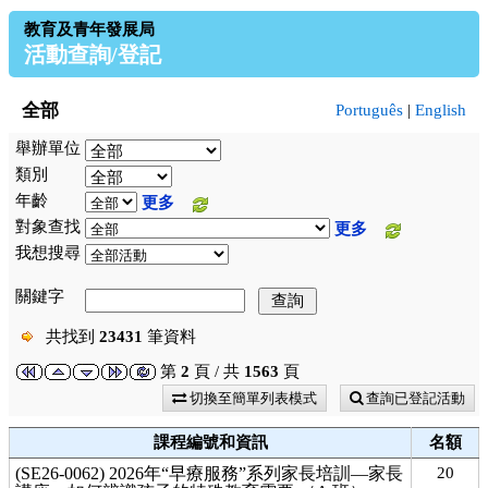
教育及青年發展局
活動查詢/登記
全部
Português
|
English
舉辦單位
類別
年齡
更多
對象查找
更多
我想搜尋
關鍵字
共找到
23431
筆資料
第
2
頁 / 共
1563
頁
切換至簡單列表模式
查詢已登記活動
課程編號和資訊
名額
(SE26-0062) 2026年“早療服務”系列家長培訓—家長
20