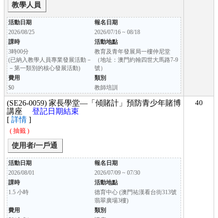
教學人員
活動日期
報名日期
2026/08/25
2026/07/16 ~ 08/18
課時
活動地點
3時00分
教育及青年發展局一樓仲尼堂
(已納入教學人員專業發展活動－
（地址：澳門約翰四世大馬路7-9
－第一類別的核心發展活動)
號）
費用
類別
$0
教師培訓
(SE26-0059) 家長學堂—「傾賭計」預防青少年賭博
40
講座
登記日期結束
[
詳情
]
( 抽籤 )
使用者/一戶通
活動日期
報名日期
2026/08/01
2026/07/09 ~ 07/30
課時
活動地點
1.5 小時
德育中心 (澳門祐漢看台街313號
翡翠廣場3樓)
費用
類別