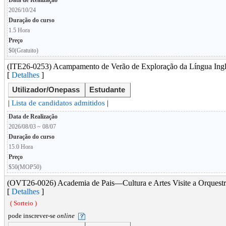
Data de Realização
2026/10/24
Duração do curso
1.5 Hora
Preço
$0(Gratuito)
(ITE26-0253) Acampamento de Verão de Exploração da Língua I
[
Detalhes
]
Utilizador/Onepass
Estudante
|
Lista de candidatos admitidos
|
Data de Realização
2026/08/03 ~ 08/07
Duração do curso
15.0 Hora
Preço
$50(MOP50)
(OVT26-0026) Academia de Pais―Cultura e Artes Visite a Orquestr
[
Detalhes
]
( Sorteio )
pode inscrever-se
online