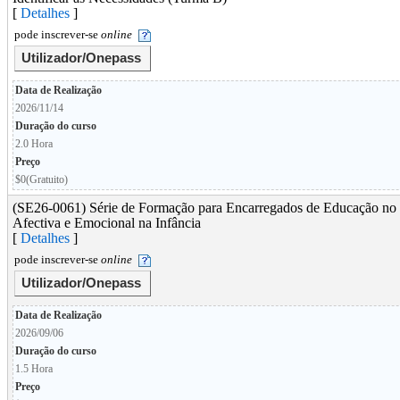
[
Detalhes
]
pode inscrever-se
online
Utilizador/Onepass
Data de Realização
2026/11/14
Duração do curso
2.0 Hora
Preço
$0(Gratuito)
(SE26-0061) Série de Formação para Encarregados de Educação no 
Afectiva e Emocional na Infância
[
Detalhes
]
pode inscrever-se
online
Utilizador/Onepass
Data de Realização
2026/09/06
Duração do curso
1.5 Hora
Preço