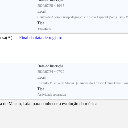
Data de Inscrição
2026/07/28 ~ 10/17
Local
Centro de Apoio Psicopedagógico e Ensino Especial (Veng Tim) M
Tipo
Seminário
nglesa(A)
Final da data de registro
Data de Inscrição
2026/07/24 ~ 07/29
Local
Instituto Milénio de Macau（Campus do Edifício China Civil Pla
Tipo
Actividade recreativa
a de Macau, Lda. para conhecer a evolução da música