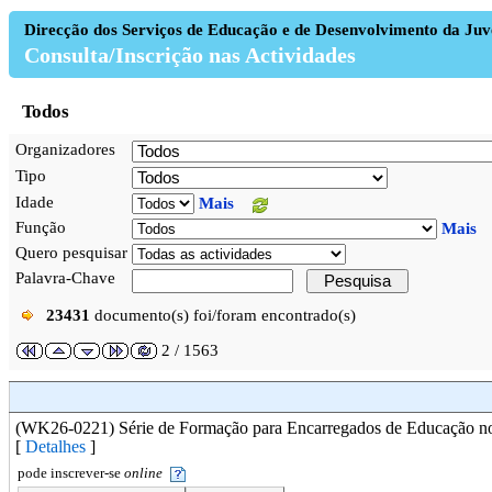
Direcção dos Serviços de Educação e de Desenvolvimento da Ju
Consulta/Inscrição nas Actividades
Todos
Organizadores
Tipo
Idade
Mais
Função
Mais
Quero pesquisar
Palavra-Chave
23431
documento(s) foi/foram encontrado(s)
2 / 1563
(WK26-0221) Série de Formação para Encarregados de Educação no 
[
Detalhes
]
pode inscrever-se
online