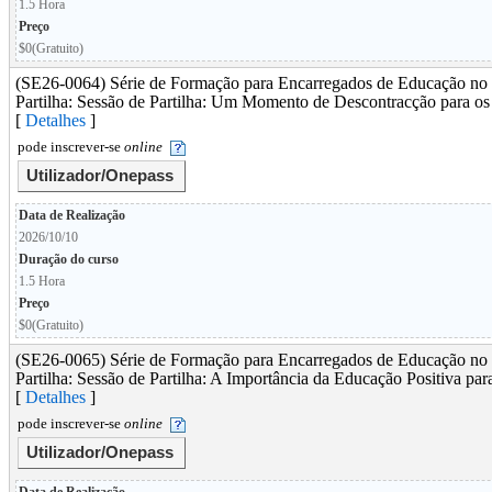
1.5 Hora
Preço
$0(Gratuito)
(SE26-0064) Série de Formação para Encarregados de Educação no 
Partilha: Sessão de Partilha: Um Momento de Descontracção para o
[
Detalhes
]
pode inscrever-se
online
Utilizador/Onepass
Data de Realização
2026/10/10
Duração do curso
1.5 Hora
Preço
$0(Gratuito)
(SE26-0065) Série de Formação para Encarregados de Educação no 
Partilha: Sessão de Partilha: A Importância da Educação Positiva par
[
Detalhes
]
pode inscrever-se
online
Utilizador/Onepass