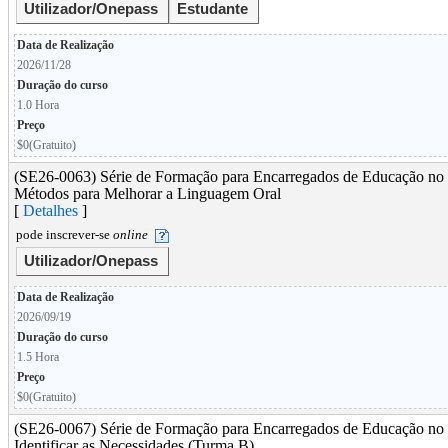
Utilizador/Onepass
Estudante
Data de Realização
2026/11/28
Duração do curso
1.0 Hora
Preço
$0(Gratuito)
(SE26-0063) Série de Formação para Encarregados de Educação no 
Métodos para Melhorar a Linguagem Oral
[
Detalhes
]
pode inscrever-se
online
Utilizador/Onepass
Data de Realização
2026/09/19
Duração do curso
1.5 Hora
Preço
$0(Gratuito)
(SE26-0067) Série de Formação para Encarregados de Educação no 
Identificar as Necessidades (Turma B)