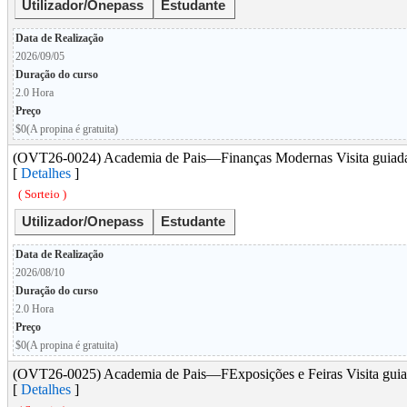
Utilizador/Onepass
Estudante
Data de Realização
2026/09/05
Duração do curso
2.0 Hora
Preço
$0(A propina é gratuita)
(OVT26-0024) Academia de Pais―Finanças Modernas Visita gui
[
Detalhes
]
( Sorteio )
Utilizador/Onepass
Estudante
Data de Realização
2026/08/10
Duração do curso
2.0 Hora
Preço
$0(A propina é gratuita)
(OVT26-0025) Academia de Pais―FExposições e Feiras Visita guia
[
Detalhes
]