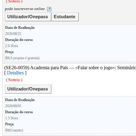
( Sorteio )
pode inscrever-se
online
Utilizador/Onepass
Estudante
Data de Realização
2026/08/21
Duração do curso
2.0 Hora
Preço
$0(A propina é gratuita)
(SE26-0059) Academia para Pais — «Falar sobre o jogo»: Seminári
[
Detalhes
]
( Sorteio )
Utilizador/Onepass
Data de Realização
2026/08/01
Duração do curso
1.5 Hora
Preço
$0(Gratuito)