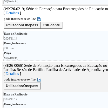
$0(Gratuito)
(WK26-0219) Série de Formação para Encarregados de Educação no
[
Detalhes
]
pode inscrever-se
online
Utilizador/Onepass
Estudante
Data de Realização
2026/11/14
Duração do curso
2.0 Hora
Preço
$0(Gratuito)
(SE26-0066) Série de Formação para Encarregados de Educação no 
Partilha: Sessão de Partilha: Partilha de Actividades de Aprendizag
[
Detalhes
]
pode inscrever-se
online
Utilizador/Onepass
Data de Realização
2026/12/12
Duração do curso