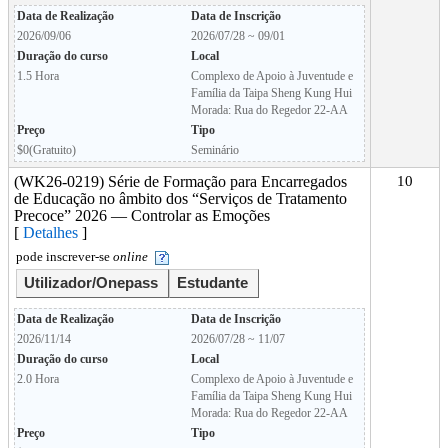
Data de Realização
Data de Inscrição
2026/09/06
2026/07/28 ~ 09/01
Duração do curso
Local
1.5 Hora
Complexo de Apoio à Juventude e
Família da Taipa Sheng Kung Hui
Morada: Rua do Regedor 22-AA
Preço
Tipo
$0(Gratuito)
Seminário
(WK26-0219) Série de Formação para Encarregados
10
de Educação no âmbito dos “Serviços de Tratamento
Precoce” 2026 — Controlar as Emoções
[
Detalhes
]
pode inscrever-se
online
Utilizador/Onepass
Estudante
Data de Realização
Data de Inscrição
2026/11/14
2026/07/28 ~ 11/07
Duração do curso
Local
2.0 Hora
Complexo de Apoio à Juventude e
Família da Taipa Sheng Kung Hui
Morada: Rua do Regedor 22-AA
Preço
Tipo