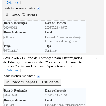
[
Detalhes
]
pode inscrever-se
online
Utilizador/Onepass
Data de Realização
Data de Inscrição
2026/09/12
2026/07/28 ~ 09/05
Duração do curso
Local
2.0 Hora
Centro de Apoio Psicopedagógico e
Ensino Especial (Veng Tim)
Preço
Tipo
$0(Gratuito)
Seminário
(WK26-0221) Série de Formação para Encarregados
10
de Educação no âmbito dos “Serviços de Tratamento
Precoce” 2026 — Barreiras Espaciotemporais
[
Detalhes
]
pode inscrever-se
online
Utilizador/Onepass
Estudante
Data de Realização
Data de Inscrição
2026/11/28
2026/07/28 ~ 11/21
Duração do curso
Local
1.0 Hora
Centro de Apoio Psicopedagógico e