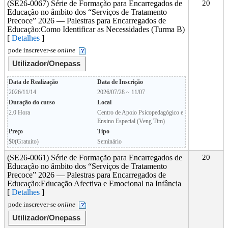
(SE26-0067) Série de Formação para Encarregados de
20
Educação no âmbito dos “Serviços de Tratamento
Precoce” 2026 — Palestras para Encarregados de
Educação:Como Identificar as Necessidades (Turma B)
[
Detalhes
]
pode inscrever-se
online
Utilizador/Onepass
Data de Realização
Data de Inscrição
2026/11/14
2026/07/28 ~ 11/07
Duração do curso
Local
2.0 Hora
Centro de Apoio Psicopedagógico e
Ensino Especial (Veng Tim)
Preço
Tipo
$0(Gratuito)
Seminário
(SE26-0061) Série de Formação para Encarregados de
20
Educação no âmbito dos “Serviços de Tratamento
Precoce” 2026 — Palestras para Encarregados de
Educação:Educação Afectiva e Emocional na Infância
[
Detalhes
]
pode inscrever-se
online
Utilizador/Onepass