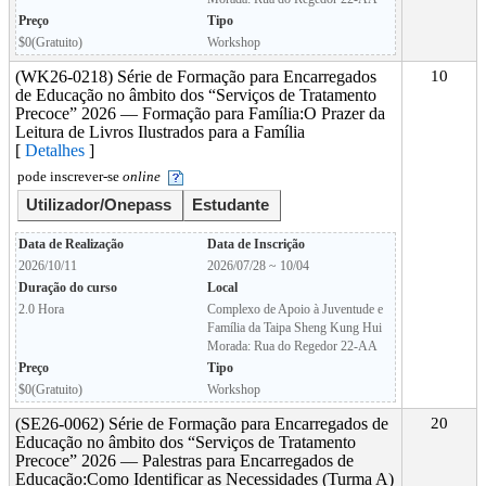
Preço
Tipo
$0(Gratuito)
Workshop
(WK26-0218) Série de Formação para Encarregados
10
de Educação no âmbito dos “Serviços de Tratamento
Precoce” 2026 — Formação para Família:O Prazer da
Leitura de Livros Ilustrados para a Família
[
Detalhes
]
pode inscrever-se
online
Utilizador/Onepass
Estudante
Data de Realização
Data de Inscrição
2026/10/11
2026/07/28 ~ 10/04
Duração do curso
Local
2.0 Hora
Complexo de Apoio à Juventude e
Família da Taipa Sheng Kung Hui
Morada: Rua do Regedor 22-AA
Preço
Tipo
$0(Gratuito)
Workshop
(SE26-0062) Série de Formação para Encarregados de
20
Educação no âmbito dos “Serviços de Tratamento
Precoce” 2026 — Palestras para Encarregados de
Educação:Como Identificar as Necessidades (Turma A)