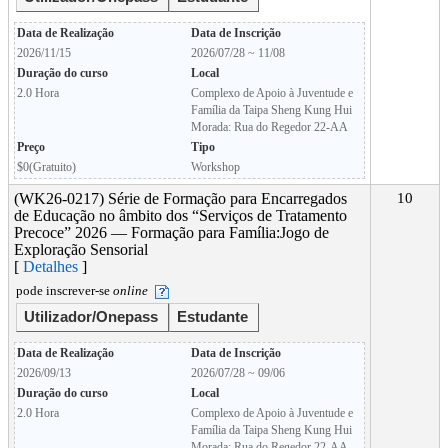
Data de Realização
Data de Inscrição
2026/11/15
2026/07/28 ~ 11/08
Duração do curso
Local
2.0 Hora
Complexo de Apoio à Juventude e
Família da Taipa Sheng Kung Hui
Morada: Rua do Regedor 22-AA
Preço
Tipo
$0(Gratuito)
Workshop
(WK26-0217) Série de Formação para Encarregados
10
de Educação no âmbito dos “Serviços de Tratamento
Precoce” 2026 — Formação para Família:Jogo de
Exploração Sensorial
[
Detalhes
]
pode inscrever-se
online
Utilizador/Onepass
Estudante
Data de Realização
Data de Inscrição
2026/09/13
2026/07/28 ~ 09/06
Duração do curso
Local
2.0 Hora
Complexo de Apoio à Juventude e
Família da Taipa Sheng Kung Hui
Morada: Rua do Regedor 22-AA