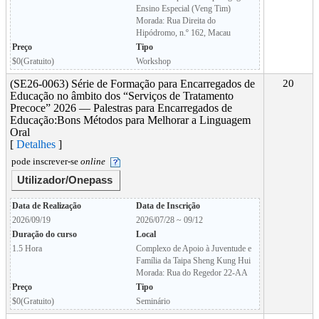
Ensino Especial (Veng Tim)
Morada: Rua Direita do
Hipódromo, n.º 162, Macau
Preço
Tipo
$0(Gratuito)
Workshop
(SE26-0063) Série de Formação para Encarregados de
20
Educação no âmbito dos “Serviços de Tratamento
Precoce” 2026 — Palestras para Encarregados de
Educação:Bons Métodos para Melhorar a Linguagem
Oral
[
Detalhes
]
pode inscrever-se
online
Utilizador/Onepass
Data de Realização
Data de Inscrição
2026/09/19
2026/07/28 ~ 09/12
Duração do curso
Local
1.5 Hora
Complexo de Apoio à Juventude e
Família da Taipa Sheng Kung Hui
Morada: Rua do Regedor 22-AA
Preço
Tipo
$0(Gratuito)
Seminário