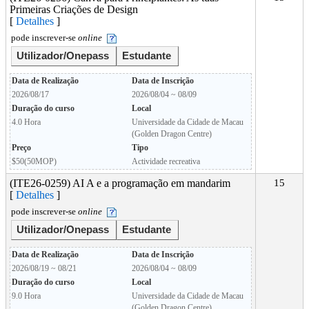
Primeiras Criações de Design
[
Detalhes
]
pode inscrever-se
online
Utilizador/Onepass
Estudante
Data de Realização
Data de Inscrição
2026/08/17
2026/08/04 ~ 08/09
Duração do curso
Local
4.0 Hora
Universidade da Cidade de Macau
(Golden Dragon Centre)
Preço
Tipo
$50(50MOP)
Actividade recreativa
(ITE26-0259) AI A e a programação em mandarim
15
[
Detalhes
]
pode inscrever-se
online
Utilizador/Onepass
Estudante
Data de Realização
Data de Inscrição
2026/08/19 ~ 08/21
2026/08/04 ~ 08/09
Duração do curso
Local
9.0 Hora
Universidade da Cidade de Macau
(Golden Dragon Centre)