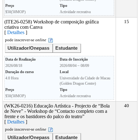
Preço
Tipo
$50(50MOP)
Actividade recreativa
(ITE26-0258) Workshop de composição gráfica
15
criativa com Canva
[
Detalhes
]
pode inscrever-se
online
Utilizador/Onepass
Estudante
Data de Realização
Data de Inscrição
2026/08/18
2026/08/04 ~ 08/09
Duração do curso
Local
4.0 Hora
Universidade da Cidade de Macau
(Golden Dragon Centre)
Preço
Tipo
$50(50MOP)
Actividade recreativa
(WK26-0216) Educação Artística - Projecto de “Bola
40
de Neve” - Workshop de “Contacto completo com a
frente e os bastidores do palco do teatro”
[
Detalhes
]
pode inscrever-se
online
Utilizador/Onepass
Estudante