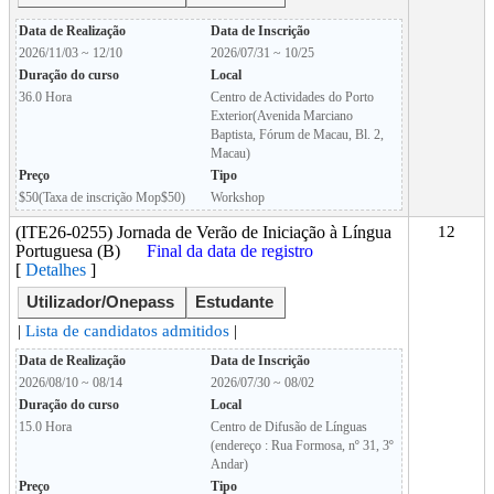
Data de Realização
Data de Inscrição
2026/11/03 ~ 12/10
2026/07/31 ~ 10/25
Duração do curso
Local
36.0 Hora
Centro de Actividades do Porto
Exterior(Avenida Marciano
Baptista, Fórum de Macau, Bl. 2,
Macau)
Preço
Tipo
$50(Taxa de inscrição Mop$50)
Workshop
(ITE26-0255) Jornada de Verão de Iniciação à Língua
12
Portuguesa (B)
Final da data de registro
[
Detalhes
]
Utilizador/Onepass
Estudante
|
Lista de candidatos admitidos
|
Data de Realização
Data de Inscrição
2026/08/10 ~ 08/14
2026/07/30 ~ 08/02
Duração do curso
Local
15.0 Hora
Centro de Difusão de Línguas
(endereço : Rua Formosa, nº 31, 3º
Andar)
Preço
Tipo