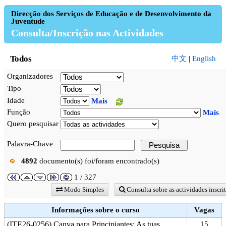
Direcção dos Serviços de Educação e de Desenvolvimento da
Juventude
Consulta/Inscrição nas Actividades
Todos
中文
|
English
Organizadores
Tipo
Idade
Mais
Função
Mais
Quero pesquisar
Palavra-Chave
4892
documento(s) foi/foram encontrado(s)
1 / 327
Modo Simples
Consulta sobre as actividades inscri
Informações sobre o curso
Vagas
(ITE26-0256) Canva para Principiantes: As tuas
15