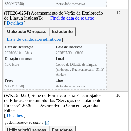
$50(MOP50)
Actividade recreativa
(ITE26-0254) Acampamento de Verão de Exploração
12
da Língua Inglesa(B)
Final da data de registro
[
Detalhes
]
Utilizador/Onepass
Estudante
|
Lista de candidatos admitidos
|
Data de Realização
Data de Inscrição
2026/08/10 ~ 08/14
2026/07/30 ~ 08/02
Duração do curso
Local
15.0 Hora
Centro de Difusão de Línguas
(endereço : Rua Formosa, nº 31, 3º
Andar)
Preço
Tipo
$50(MOP50)
Actividade recreativa
(WK26-0220) Série de Formação para Encarregados
10
de Educação no âmbito dos “Serviços de Tratamento
Precoce” 2026 — Desenvolver a Concentração dos
Filhos
[
Detalhes
]
pode inscrever-se
online
Utilizador/Onepass
Estudante