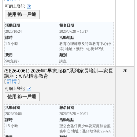
可網上登記
使用者/一戶通
活動日期
報名日期
2026/10/24
2026/07/28 ~ 10/17
課時
活動地點
1.5 小時
教育心理輔導及特殊教育中心(永
添) 地址：澳門中心街162號
費用
類別
$0(免費)
講座
(SE26-0061) 2026年“早療服務”系列家長培訓—家長
20
講座：幼兒情意教育
[
詳情
]
可網上登記
使用者/一戶通
活動日期
報名日期
2026/09/06
2026/07/28 ~ 09/01
課時
活動地點
1.5 小時
聖公會氹仔青少年及家庭綜合服
務中心 地址：氹仔地堡街22-AA