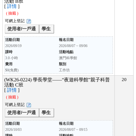
活動 B班
[
詳情
]
( 抽籤 )
可網上登記
使用者/一戶通
學生
活動日期
報名日期
2026/09/19
2026/08/07 ~ 09/06
課時
活動地點
3.0 小時
澳門科學館
費用
類別
$0(免費)
工作坊
(WK26-0224) 學長學堂——“夜遊科學館”親子科普
20
活動 C班
[
詳情
]
( 抽籤 )
可網上登記
使用者/一戶通
學生
活動日期
報名日期
2026/10/03
2026/08/07 ~ 09/15
課時
活動地點