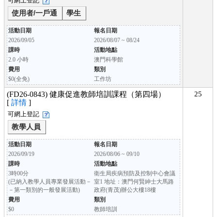
可網上登記
使用者/一戶通
學生
活動日期
報名日期
2026/09/05
2026/08/07 ~ 08/24
課時
活動地點
2.0 小時
澳門科學館
費用
類別
$0(全免)
工作坊
(FD26-0843) 健康促進教師培訓課程（第四場）
25
[
詳情
]
可網上登記
教學人員
活動日期
報名日期
2026/09/19
2026/08/06 ~ 09/10
課時
活動地點
3時00分
衛生局疾病預防及控制中心會議
(已納入教學人員專業發展活動－
室1 地址：澳門何賢紳士大馬路
－第一類別的一般發展活動)
政府(青茂)辦公大樓18樓
費用
類別
$0
教師培訓