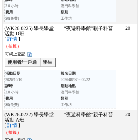
3.0 小時
澳門科學館
費用
類別
$0(免費)
工作坊
(WK26-0225) 學長學堂——“夜遊科學館”親子科普
20
活動 D班
[
詳情
]
( 抽籤 )
可網上登記
使用者/一戶通
學生
活動日期
報名日期
2026/10/10
2026/08/07 ~ 09/22
課時
活動地點
3.0 小時
澳門科學館
費用
類別
$0(免費)
工作坊
(WK26-0222) 學長學堂——“夜遊科學館”親子科普
20
活動 A班
[
詳情
]
( 抽籤 )