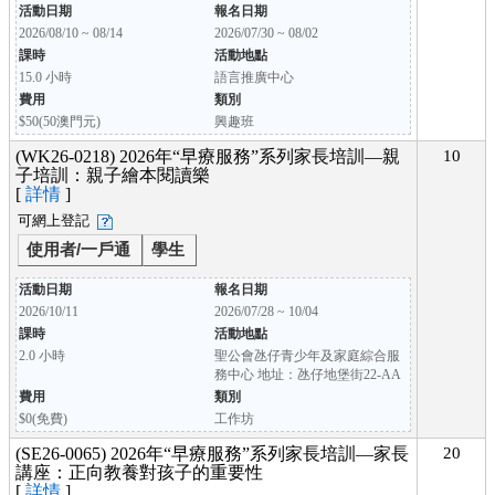
活動日期
報名日期
2026/08/10 ~ 08/14
2026/07/30 ~ 08/02
課時
活動地點
15.0 小時
語言推廣中心
費用
類別
$50(50澳門元)
興趣班
(WK26-0218) 2026年“早療服務”系列家長培訓—親
10
子培訓：親子繪本閱讀樂
[
詳情
]
可網上登記
使用者/一戶通
學生
活動日期
報名日期
2026/10/11
2026/07/28 ~ 10/04
課時
活動地點
2.0 小時
聖公會氹仔青少年及家庭綜合服
務中心 地址：氹仔地堡街22-AA
費用
類別
$0(免費)
工作坊
(SE26-0065) 2026年“早療服務”系列家長培訓—家長
20
講座：正向教養對孩子的重要性
[
詳情
]