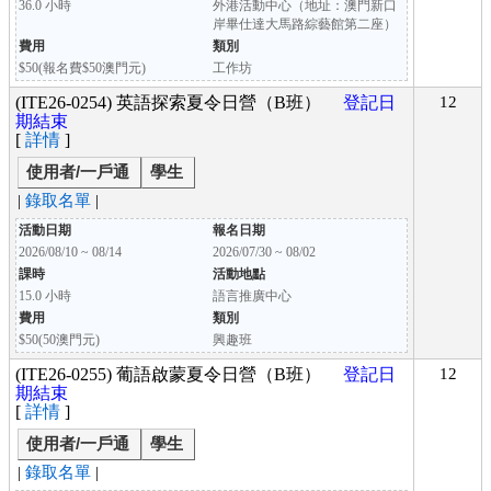
36.0 小時
外港活動中心（地址：澳門新口
岸畢仕達大馬路綜藝館第二座）
費用
類別
$50(報名費$50澳門元)
工作坊
(ITE26-0254) 英語探索夏令日營（B班）
登記日
12
期結束
[
詳情
]
使用者/一戶通
學生
|
錄取名單
|
活動日期
報名日期
2026/08/10 ~ 08/14
2026/07/30 ~ 08/02
課時
活動地點
15.0 小時
語言推廣中心
費用
類別
$50(50澳門元)
興趣班
(ITE26-0255) 葡語啟蒙夏令日營（B班）
登記日
12
期結束
[
詳情
]
使用者/一戶通
學生
|
錄取名單
|