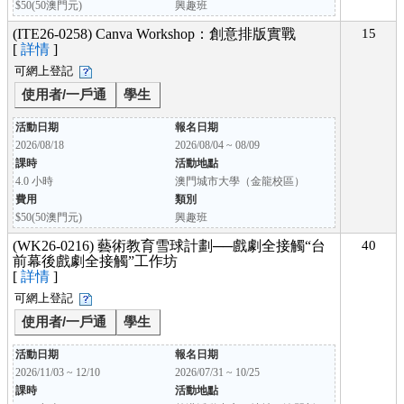
$50(50澳門元)
興趣班
(ITE26-0258) Canva Workshop：創意排版實戰
15
[
詳情
]
可網上登記
使用者/一戶通
學生
活動日期
報名日期
2026/08/18
2026/08/04 ~ 08/09
課時
活動地點
4.0 小時
澳門城市大學（金龍校區）
費用
類別
$50(50澳門元)
興趣班
(WK26-0216) 藝術教育雪球計劃──戲劇全接觸“台
40
前幕後戲劇全接觸”工作坊
[
詳情
]
可網上登記
使用者/一戶通
學生
活動日期
報名日期
2026/11/03 ~ 12/10
2026/07/31 ~ 10/25
課時
活動地點