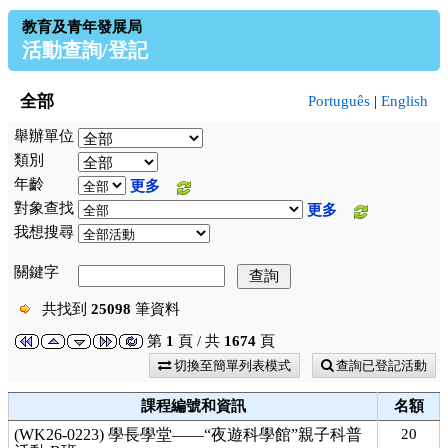
教育及青年發展局
活動查詢/登記
全部
Português
|
English
舉辦單位
類別
年齡
更多
對象查找
更多
我想搜尋
關鍵字
共找到
25098
筆資料
第
1
頁 / 共
1674
頁
切換至簡單列表模式
查詢已登記活動
課程編號和資訊
名額
(WK26-0223) 學長學堂——“夜遊科學館”親子科普
20