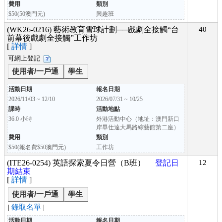
費用
類別
$50(50澳門元)
興趣班
(WK26-0216) 藝術教育雪球計劃──戲劇全接觸“台
40
前幕後戲劇全接觸”工作坊
[
詳情
]
可網上登記
使用者/一戶通
學生
活動日期
報名日期
2026/11/03 ~ 12/10
2026/07/31 ~ 10/25
課時
活動地點
36.0 小時
外港活動中心（地址：澳門新口
岸畢仕達大馬路綜藝館第二座）
費用
類別
$50(報名費$50澳門元)
工作坊
(ITE26-0254) 英語探索夏令日營（B班）
登記日
12
期結束
[
詳情
]
使用者/一戶通
學生
|
錄取名單
|
活動日期
報名日期