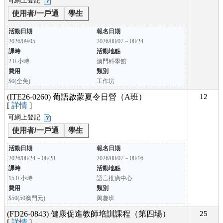
可網上登記
使用者/一戶通
學生
活動日期
報名日期
2026/09/05
2026/08/07 ~ 08/24
課時
活動地點
2.0 小時
澳門科學館
費用
類別
$0(全免)
工作坊
(ITE26-0260) 葡語啟蒙夏令日營（A班）
12
[
詳情
]
可網上登記
使用者/一戶通
學生
活動日期
報名日期
2026/08/24 ~ 08/28
2026/08/07 ~ 08/16
課時
活動地點
15.0 小時
語言推廣中心
費用
類別
$50(50澳門元)
興趣班
(FD26-0843) 健康促進教師培訓課程（第四場）
25
[
詳情
]