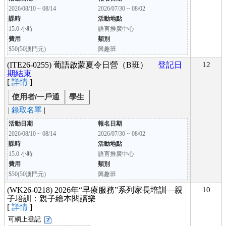
2026/08/10 ~ 08/14
2026/07/30 ~ 08/02
課時
活動地點
15.0 小時
語言推廣中心
費用
類別
$50(50澳門元)
興趣班
(ITE26-0255) 葡語啟蒙夏令日營（B班）
登記日
12
期結束
[
詳情
]
使用者/一戶通
學生
|
錄取名單
|
活動日期
報名日期
2026/08/10 ~ 08/14
2026/07/30 ~ 08/02
課時
活動地點
15.0 小時
語言推廣中心
費用
類別
$50(50澳門元)
興趣班
(WK26-0218) 2026年“早療服務”系列家長培訓—親
10
子培訓：親子繪本閱讀樂
[
詳情
]
可網上登記