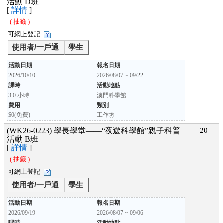
活動 D班
[
詳情
]
( 抽籤 )
可網上登記
使用者/一戶通
學生
活動日期
報名日期
2026/10/10
2026/08/07 ~ 09/22
課時
活動地點
3.0 小時
澳門科學館
費用
類別
$0(免費)
工作坊
(WK26-0223) 學長學堂——“夜遊科學館”親子科普
20
活動 B班
[
詳情
]
( 抽籤 )
可網上登記
使用者/一戶通
學生
活動日期
報名日期
2026/09/19
2026/08/07 ~ 09/06
課時
活動地點