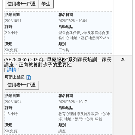
使用者/一戶通
學生
活動日期
報名日期
2026/10/11
2026/07/28 ~ 10/04
課時
活動地點
2.0 小時
聖公會氹仔青少年及家庭綜合服
務中心 地址：氹仔地堡街22-AA
費用
類別
$0(免費)
工作坊
(SE26-0065) 2026年“早療服務”系列家長培訓—家長
20
講座：正向教養對孩子的重要性
[
詳情
]
可網上登記
使用者/一戶通
活動日期
報名日期
2026/10/24
2026/07/28 ~ 10/17
課時
活動地點
1.5 小時
教育心理輔導及特殊教育中心(永
添) 地址：澳門中心街162號
費用
類別
$0(免費)
講座