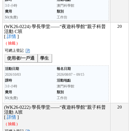
3.0 小時
澳門科學館
費用
類別
$0(免費)
工作坊
(WK26-0224) 學長學堂——“夜遊科學館”親子科普
20
活動 C班
[
詳情
]
( 抽籤 )
可網上登記
使用者/一戶通
學生
活動日期
報名日期
2026/10/03
2026/08/07 ~ 09/15
課時
活動地點
3.0 小時
澳門科學館
費用
類別
$0(免費)
工作坊
(WK26-0222) 學長學堂——“夜遊科學館”親子科普
20
活動 A班
[
詳情
]
( 抽籤 )