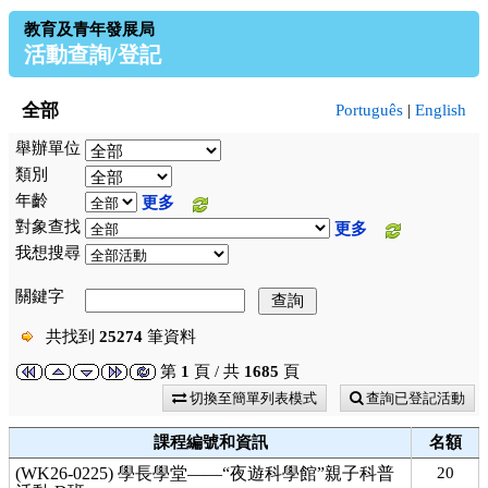
教育及青年發展局
活動查詢/登記
全部
Português
|
English
舉辦單位
類別
年齡
更多
對象查找
更多
我想搜尋
關鍵字
共找到
25274
筆資料
第
1
頁 / 共
1685
頁
切換至簡單列表模式
查詢已登記活動
課程編號和資訊
名額
(WK26-0225) 學長學堂——“夜遊科學館”親子科普
20