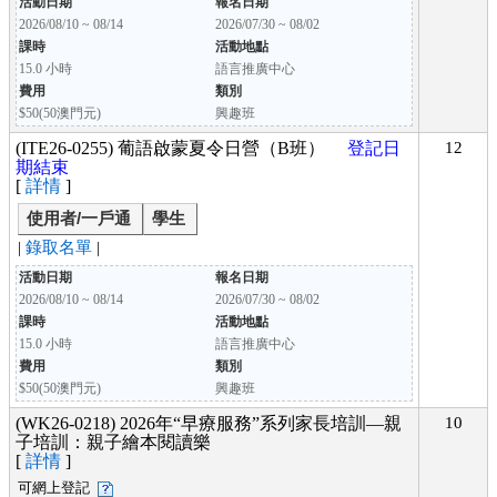
活動日期
報名日期
2026/08/10 ~ 08/14
2026/07/30 ~ 08/02
課時
活動地點
15.0 小時
語言推廣中心
費用
類別
$50(50澳門元)
興趣班
(ITE26-0255) 葡語啟蒙夏令日營（B班）
登記日
12
期結束
[
詳情
]
使用者/一戶通
學生
|
錄取名單
|
活動日期
報名日期
2026/08/10 ~ 08/14
2026/07/30 ~ 08/02
課時
活動地點
15.0 小時
語言推廣中心
費用
類別
$50(50澳門元)
興趣班
(WK26-0218) 2026年“早療服務”系列家長培訓—親
10
子培訓：親子繪本閱讀樂
[
詳情
]
可網上登記