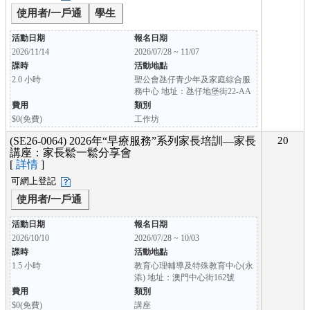
使用者/一戶通
學生
活動日期
報名日期
2026/11/14
2026/07/28 ~ 11/07
課時
活動地點
2.0 小時
聖公會氹仔青少年及家庭綜合服
務中心 地址：氹仔地堡街22-AA
費用
類別
$0(免費)
工作坊
(SE26-0064) 2026年“早療服務”系列家長培訓—家長
20
講座：家長鬆一鬆分享會
[
詳情
]
可網上登記
使用者/一戶通
活動日期
報名日期
2026/10/10
2026/07/28 ~ 10/03
課時
活動地點
1.5 小時
教育心理輔導及特殊教育中心(永
添) 地址：澳門中心街162號
費用
類別
$0(免費)
講座