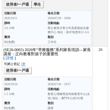
使用者/一戶通
學生
活動日期
報名日期
2026/10/11
2026/07/28 ~ 10/04
課時
活動地點
2.0 小時
聖公會氹仔青少年及家庭綜合服
務中心 地址：氹仔地堡街22-AA
費用
類別
$0(免費)
工作坊
(SE26-0065) 2026年“早療服務”系列家長培訓—家長
20
講座：正向教養對孩子的重要性
[
詳情
]
可網上登記
使用者/一戶通
活動日期
報名日期
2026/10/24
2026/07/28 ~ 10/17
課時
活動地點
1.5 小時
教育心理輔導及特殊教育中心(永
添) 地址：澳門中心街162號
費用
類別
$0(免費)
講座