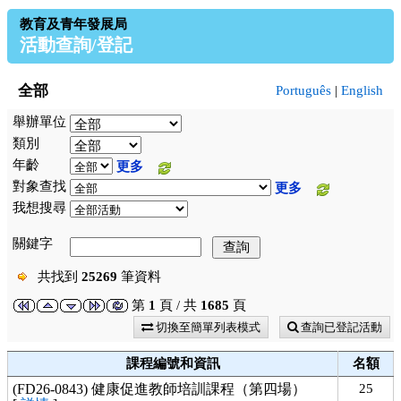
教育及青年發展局
活動查詢/登記
全部
Português
|
English
舉辦單位
類別
年齡
更多
對象查找
更多
我想搜尋
關鍵字
共找到
25269
筆資料
第
1
頁 / 共
1685
頁
切換至簡單列表模式
查詢已登記活動
課程編號和資訊
名額
(FD26-0843) 健康促進教師培訓課程（第四場）
25