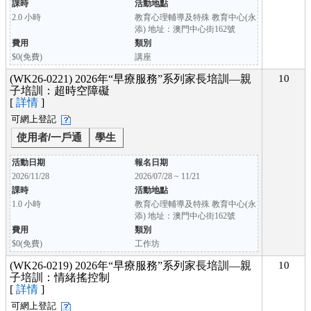
課時
活動地點
2.0 小時
教育心理輔導及特殊 教育中心(永
添) 地址：澳門中心街162號
費用
類別
$0(免費)
講座
(WK26-0221) 2026年“早療服務”系列家長培訓—親
10
子培訓：超時空障礙
[
詳情
]
可網上登記
使用者/一戶通
學生
活動日期
報名日期
2026/11/28
2026/07/28 ~ 11/21
課時
活動地點
1.0 小時
教育心理輔導及特殊 教育中心(永
添) 地址：澳門中心街162號
費用
類別
$0(免費)
工作坊
(WK26-0219) 2026年“早療服務”系列家長培訓—親
10
子培訓：情緒搖控制
[
詳情
]
可網上登記