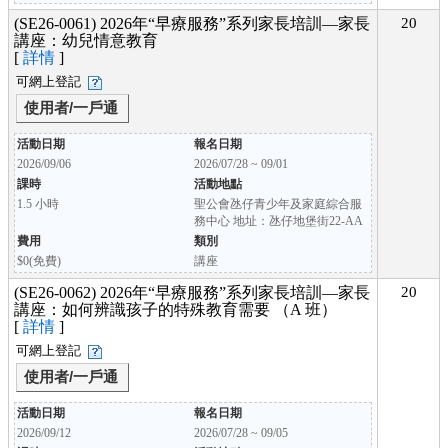
(SE26-0061) 2026年“早療服務”系列家長培訓—家長
20
講座：幼兒情意教育
[
詳情
]
可網上登記
使用者/一戶通
活動日期
報名日期
2026/09/06
2026/07/28 ~ 09/01
課時
活動地點
1.5 小時
聖公會氹仔青少年及家庭綜合服
務中心 地址：氹仔地堡街22-AA
費用
類別
$0(免費)
講座
(SE26-0062) 2026年“早療服務”系列家長培訓—家長
20
講座：如何辨識孩子的特殊教育需要 （A 班）
[
詳情
]
可網上登記
使用者/一戶通
活動日期
報名日期
2026/09/12
2026/07/28 ~ 09/05