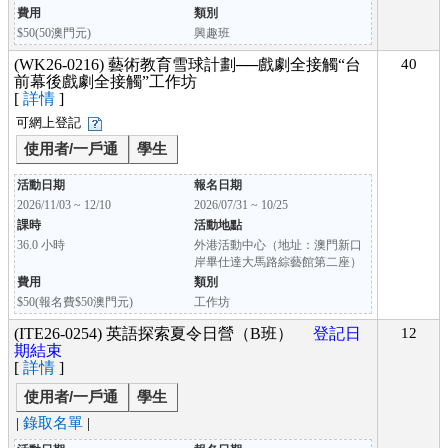
費用
類別
$50(50澳門元)
興趣班
(WK26-0216) 藝術教育雪球計劃──戲劇全接觸“台
40
前幕後戲劇全接觸”工作坊
[
詳情
]
可網上登記
使用者/一戶通
學生
活動日期
報名日期
2026/11/03 ~ 12/10
2026/07/31 ~ 10/25
課時
活動地點
36.0 小時
外港活動中心（地址：澳門新口
岸畢仕達大馬路綜藝館第二座）
費用
類別
$50(報名費$50澳門元)
工作坊
(ITE26-0254) 英語探索夏令日營（B班）
登記日
12
期結束
[
詳情
]
使用者/一戶通
學生
|
錄取名單
|