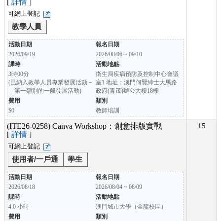
[
詳情
]
可網上登記
教學人員
活動日期
報名日期
2026/09/19
2026/08/06 ~ 09/10
課時
活動地點
3時00分
衛生局疾病預防及控制中心會議
(已納入教學人員專業發展活動－
室1 地址：澳門何賢紳士大馬路
－第一類別的一般發展活動)
政府(青茂)辦公大樓18樓
費用
類別
$0
教師培訓
(ITE26-0258) Canva Workshop：創意排版實戰
15
[
詳情
]
可網上登記
使用者/一戶通
學生
活動日期
報名日期
2026/08/18
2026/08/04 ~ 08/09
課時
活動地點
4.0 小時
澳門城市大學（金龍校區）
費用
類別