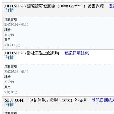
(OD07-0076) 國際認可健腦操（Brain Gymnull）證書課程
登
[
詳情
]
活動日期
2007/06/02 ~ 06/10
課時
36 小時
費用
$300(300元)
(OD07-0075) 當社工遇上戲劇時
登記日期結束
[
詳情
]
活動日期
2007/05/26 ~ 06/10
課時
20 小時
費用
$50(50元)
(SE07-0044) 「賭徒無親」母親（太太）的抉擇
登記日期結
[
詳情
]
活動日期