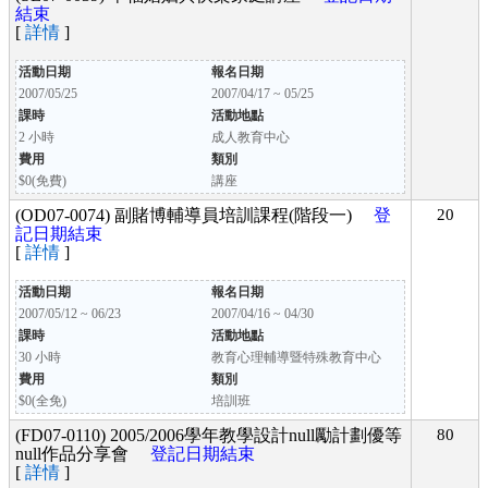
結束
[
詳情
]
活動日期
報名日期
2007/05/25
2007/04/17 ~ 05/25
課時
活動地點
2 小時
成人教育中心
費用
類別
$0(免費)
講座
(OD07-0074) 副賭博輔導員培訓課程(階段一)
登
20
記日期結束
[
詳情
]
活動日期
報名日期
2007/05/12 ~ 06/23
2007/04/16 ~ 04/30
課時
活動地點
30 小時
教育心理輔導暨特殊教育中心
費用
類別
$0(全免)
培訓班
(FD07-0110) 2005/2006學年教學設計null勵計劃優等
80
null作品分享會
登記日期結束
[
詳情
]