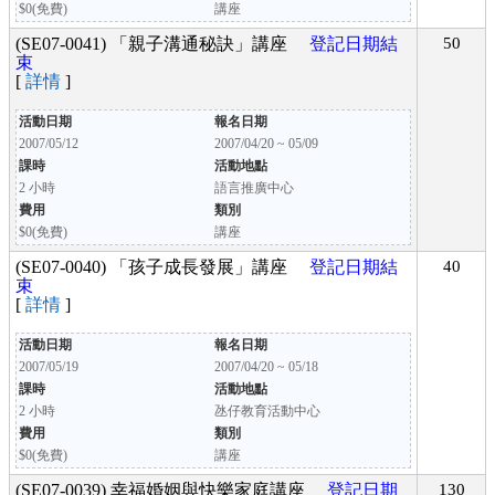
$0(免費)
講座
(SE07-0041) 「親子溝通秘訣」講座
登記日期結
50
束
[
詳情
]
活動日期
報名日期
2007/05/12
2007/04/20 ~ 05/09
課時
活動地點
2 小時
語言推廣中心
費用
類別
$0(免費)
講座
(SE07-0040) 「孩子成長發展」講座
登記日期結
40
束
[
詳情
]
活動日期
報名日期
2007/05/19
2007/04/20 ~ 05/18
課時
活動地點
2 小時
氹仔教育活動中心
費用
類別
$0(免費)
講座
(SE07-0039) 幸福婚姻與快樂家庭講座
登記日期
130