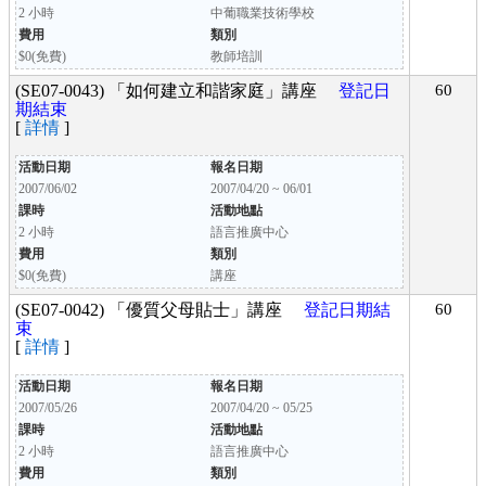
2 小時
中葡職業技術學校
費用
類別
$0(免費)
教師培訓
(SE07-0043) 「如何建立和諧家庭」講座
登記日
60
期結束
[
詳情
]
活動日期
報名日期
2007/06/02
2007/04/20 ~ 06/01
課時
活動地點
2 小時
語言推廣中心
費用
類別
$0(免費)
講座
(SE07-0042) 「優質父母貼士」講座
登記日期結
60
束
[
詳情
]
活動日期
報名日期
2007/05/26
2007/04/20 ~ 05/25
課時
活動地點
2 小時
語言推廣中心
費用
類別