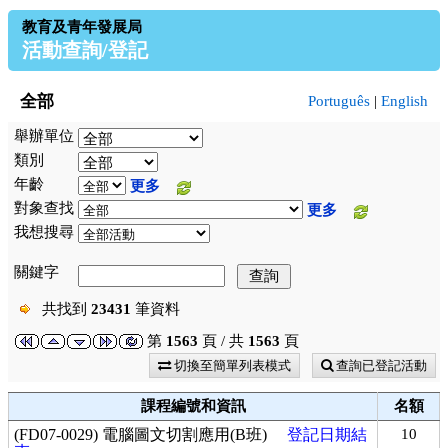
教育及青年發展局
活動查詢/登記
全部
Português
|
English
舉辦單位
類別
年齡
更多
對象查找
更多
我想搜尋
關鍵字
共找到
23431
筆資料
第
1563
頁 / 共
1563
頁
切換至簡單列表模式
查詢已登記活動
課程編號和資訊
名額
(FD07-0029) 電腦圖文切割應用(B班)
登記日期結
10