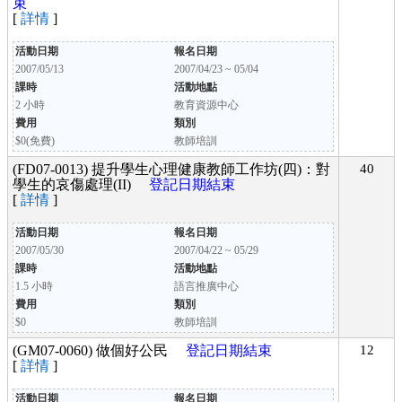
束
[
詳情
]
活動日期
報名日期
2007/05/13
2007/04/23 ~ 05/04
課時
活動地點
2 小時
教育資源中心
費用
類別
$0(免費)
教師培訓
(FD07-0013) 提升學生心理健康教師工作坊(四)：對
40
學生的哀傷處理(II)
登記日期結束
[
詳情
]
活動日期
報名日期
2007/05/30
2007/04/22 ~ 05/29
課時
活動地點
1.5 小時
語言推廣中心
費用
類別
$0
教師培訓
(GM07-0060) 做個好公民
登記日期結束
12
[
詳情
]
活動日期
報名日期