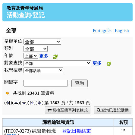
教育及青年發展局
活動查詢/登記
全部
Português
|
English
舉辦單位
類別
年齡
更多
對象查找
更多
我想搜尋
關鍵字
共找到
23431
筆資料
第
1563
頁 / 共
1563
頁
切換至簡單列表模式
查詢已登記活動
課程編號和資訊
名額
(ITE07-0273) 純銀飾物班
登記日期結束
15