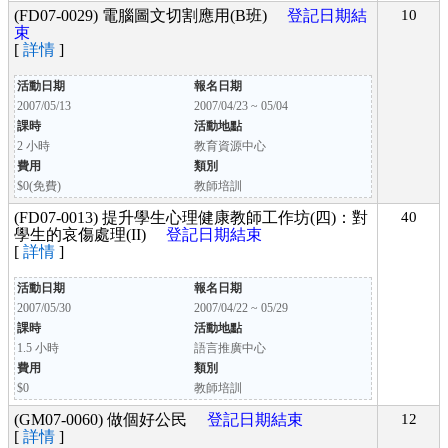
(FD07-0029) 電腦圖文切割應用(B班)
登記日期結
10
束
[
詳情
]
活動日期
報名日期
2007/05/13
2007/04/23 ~ 05/04
課時
活動地點
2 小時
教育資源中心
費用
類別
$0(免費)
教師培訓
(FD07-0013) 提升學生心理健康教師工作坊(四)：對
40
學生的哀傷處理(II)
登記日期結束
[
詳情
]
活動日期
報名日期
2007/05/30
2007/04/22 ~ 05/29
課時
活動地點
1.5 小時
語言推廣中心
費用
類別
$0
教師培訓
(GM07-0060) 做個好公民
登記日期結束
12
[
詳情
]