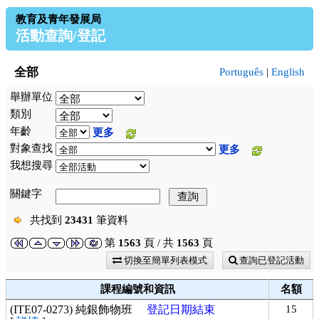
教育及青年發展局
活動查詢/登記
全部
Português
|
English
舉辦單位
類別
年齡
更多
對象查找
更多
我想搜尋
關鍵字
共找到
23431
筆資料
第
1563
頁 / 共
1563
頁
切換至簡單列表模式
查詢已登記活動
課程編號和資訊
名額
(ITE07-0273) 純銀飾物班
登記日期結束
15