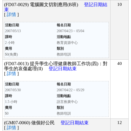
(FD07-0029) 電腦圖文切割應用(B班)
登記日期結
10
束
[
詳情
]
活動日期
報名日期
2007/05/13
2007/04/23 ~ 05/04
課時
活動地點
2 小時
教育資源中心
費用
類別
$0(免費)
教師培訓
(FD07-0013) 提升學生心理健康教師工作坊(四)：對
40
學生的哀傷處理(II)
登記日期結束
[
詳情
]
活動日期
報名日期
2007/05/30
2007/04/22 ~ 05/29
課時
活動地點
1.5 小時
語言推廣中心
費用
類別
$0
教師培訓
(GM07-0060) 做個好公民
登記日期結束
12
[
詳情
]