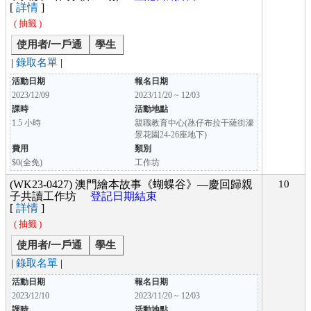
[
詳情
]
( 抽籤 )
使用者/一戶通
學生
|
錄取名單
|
活動日期
報名日期
2023/12/09
2023/11/20 ~ 12/03
課時
活動地點
1.5 小時
親職教育中心(氹仔布拉干薩街濠
景花園24-26座地下)
費用
類別
$0(全免)
工作坊
(WK23-0427) 澳門繪本故事《蝴蝶谷》—慶回歸親
10
子共讀工作坊
登記日期結束
[
詳情
]
( 抽籤 )
使用者/一戶通
學生
|
錄取名單
|
活動日期
報名日期
2023/12/10
2023/11/20 ~ 12/03
課時
活動地點