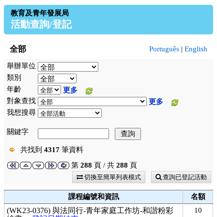
教育及青年發展局
活動查詢/登記
全部
Português
|
English
舉辦單位
類別
年齡
更多
對象查找
更多
我想搜尋
關鍵字
共找到
4317
筆資料
第
288
頁 / 共
288
頁
切換至簡單列表模式
查詢已登記活動
課程編號和資訊
名額
(WK23-0376) 與法同行-青年家庭工作坊-和諧粉彩
10