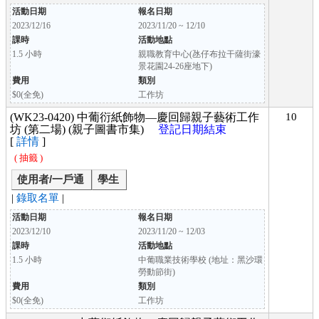
活動日期
報名日期
2023/12/16
2023/11/20 ~ 12/10
課時
活動地點
1.5 小時
親職教育中心(氹仔布拉干薩街濠
景花園24-26座地下)
費用
類別
$0(全免)
工作坊
(WK23-0420) 中葡衍紙飾物—慶回歸親子藝術工作
10
坊 (第二場) (親子圖書市集)
登記日期結束
[
詳情
]
( 抽籤 )
使用者/一戶通
學生
|
錄取名單
|
活動日期
報名日期
2023/12/10
2023/11/20 ~ 12/03
課時
活動地點
1.5 小時
中葡職業技術學校 (地址：黑沙環
勞動節街)
費用
類別
$0(全免)
工作坊