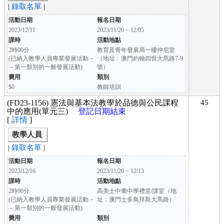
|
錄取名單
|
活動日期
報名日期
2023/12/11
2023/11/20 ~ 12/05
課時
活動地點
2時00分
教育及青年發展局一樓仲尼堂
(已納入教學人員專業發展活動－
（地址﹕澳門約翰四世大馬路7-9
－第一類別的一般發展活動)
號）
費用
類別
$0
教師培訓
(FD23-1156) 憲法與基本法教學於品德與公民課程
45
中的應用(單元三)
登記日期結束
[
詳情
]
教學人員
|
錄取名單
|
活動日期
報名日期
2023/12/16
2023/11/20 ~ 12/13
課時
活動地點
2時00分
高美士中葡中學禮堂/課室（地
(已納入教學人員專業發展活動－
址：澳門士多鳥拜斯大馬路）
－第一類別的一般發展活動)
費用
類別