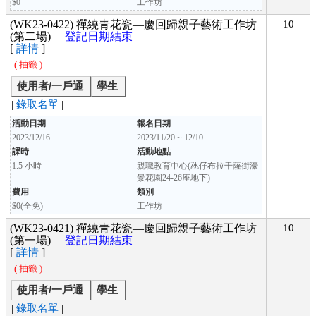
$0
工作坊
(WK23-0422) 禪繞青花瓷—慶回歸親子藝術工作坊
10
(第二場)
登記日期結束
[
詳情
]
( 抽籤 )
使用者/一戶通
學生
|
錄取名單
|
活動日期
報名日期
2023/12/16
2023/11/20 ~ 12/10
課時
活動地點
1.5 小時
親職教育中心(氹仔布拉干薩街濠
景花園24-26座地下)
費用
類別
$0(全免)
工作坊
(WK23-0421) 禪繞青花瓷—慶回歸親子藝術工作坊
10
(第一場)
登記日期結束
[
詳情
]
( 抽籤 )
使用者/一戶通
學生
|
錄取名單
|