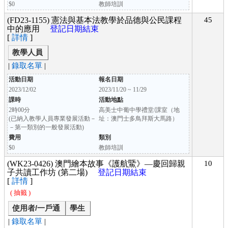
$0
教師培訓
(FD23-1155) 憲法與基本法教學於品德與公民課程
45
中的應用
登記日期結束
[
詳情
]
教學人員
|
錄取名單
|
活動日期
報名日期
2023/12/02
2023/11/20 ~ 11/29
課時
活動地點
2時00分
高美士中葡中學禮堂/課室（地
(已納入教學人員專業發展活動－
址：澳門士多鳥拜斯大馬路）
－第一類別的一般發展活動)
費用
類別
$0
教師培訓
(WK23-0426) 澳門繪本故事《護航鱀》—慶回歸親
10
子共讀工作坊 (第二場)
登記日期結束
[
詳情
]
( 抽籤 )
使用者/一戶通
學生
|
錄取名單
|