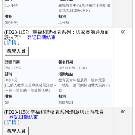
1.5 小時
親職教育中心(氹仔布拉干薩街濠
景花園24-26座地下)
費用
類別
$0(全免)
工作坊
(FD23-1157) “幸福和諧校園系列：與家長溝通及面
60
談技巧”
登記日期結束
[
詳情
]
教學人員
活動日期
報名日期
2023/12/07
2023/11/20 ~ 12/03
課時
活動地點
3時00分
教育及青年發展局一樓仲尼堂
(已納入教學人員專業發展活動－
（地址﹕澳門約翰四世大馬路7-9
－第一類別的一般發展活動)
號）
費用
類別
$0
教師培訓
(FD23-1158) 幸福和諧校園系列:創意與正向教育
60
登記日期結束
[
詳情
]
教學人員