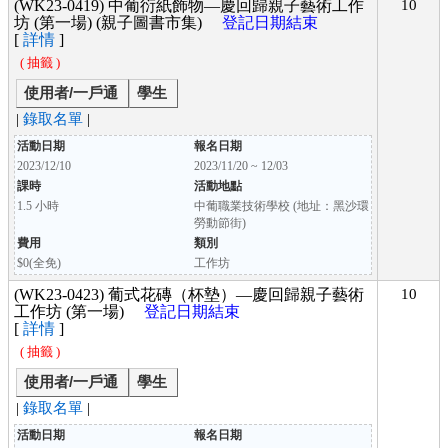
(WK23-0419) 中葡衍紙飾物—慶回歸親子藝術工作
10
坊 (第一場) (親子圖書市集)
登記日期結束
[
詳情
]
( 抽籤 )
使用者/一戶通
學生
|
錄取名單
|
活動日期
報名日期
2023/12/10
2023/11/20 ~ 12/03
課時
活動地點
1.5 小時
中葡職業技術學校 (地址：黑沙環
勞動節街)
費用
類別
$0(全免)
工作坊
(WK23-0423) 葡式花磚（杯墊）—慶回歸親子藝術
10
工作坊 (第一場)
登記日期結束
[
詳情
]
( 抽籤 )
使用者/一戶通
學生
|
錄取名單
|
活動日期
報名日期