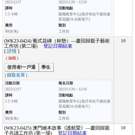
2023/12/17
2023/11/20 ~ 12/10
課時
活動地點
1.5 小時
親職教育中心(氹仔布拉干薩街濠
景花園24-26座地下)
費用
類別
$0(全免)
工作坊
(WK23-0424) 葡式花磚（杯墊）—慶回歸親子藝術
10
工作坊 (第二場)
登記日期結束
[
詳情
]
( 抽籤 )
使用者/一戶通
學生
|
錄取名單
|
活動日期
報名日期
2023/12/17
2023/11/20 ~ 12/10
課時
活動地點
1.5 小時
親職教育中心(氹仔布拉干薩街濠
景花園24-26座地下)
費用
類別
$0(全免)
工作坊
(WK23-0425) 澳門繪本故事《護航鱀》—慶回歸親
10
子共讀工作坊 (第一場)
登記日期結束