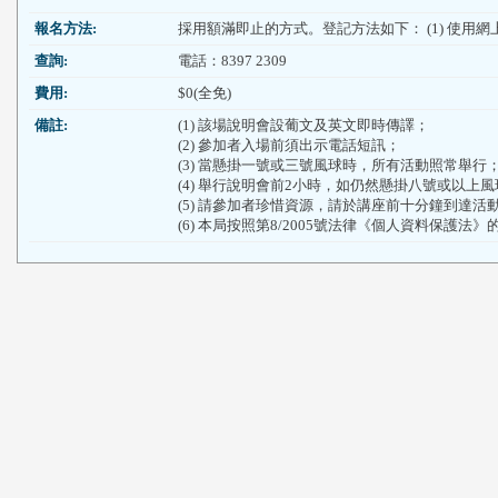
報名方法:
採用額滿即止的方式。登記方法如下： (1) 使用網上報名
查詢:
電話：8397 2309
費用:
$0(全免)
備註:
(1) 該場說明會設葡文及英文即時傳譯；
(2) 參加者入場前須出示電話短訊；
(3) 當懸掛一號或三號風球時，所有活動照常舉行
(4) 舉行說明會前2小時，如仍然懸掛八號或以
(5) 請參加者珍惜資源，請於講座前十分鐘到達活
(6) 本局按照第8/2005號法律《個人資料