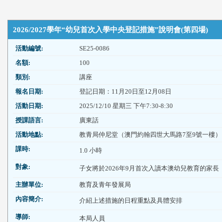
2026/2027學年“幼兒首次入學中央登記措施”說明會(第四場)
活動編號:
SE25-0086
名額:
100
類別:
講座
報名日期:
登記日期：11月20日至12月08日
活動日期:
2025/12/10 星期三 下午7:30-8:30
授課語言:
廣東話
活動地點:
教青局仲尼堂（澳門約翰四世大馬路7至9號一樓）
課時:
1.0 小時
對象:
子女將於2026年9月首次入讀本澳幼兒教育的家長
主辦單位:
教育及青年發展局
內容簡介:
介紹上述措施的日程重點及具體安排
導師:
本局人員