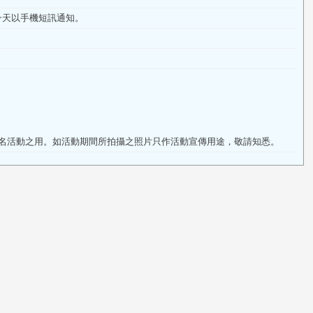
行前一天以手機短訊通知。
作報名活動之用。如活動期間所拍攝之照片只作活動宣傳用途，敬請知悉。