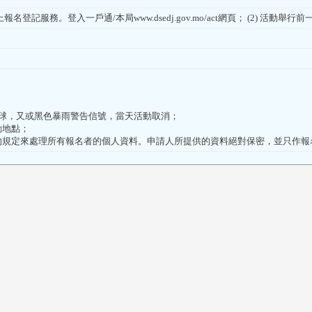
登記服務。登入一戶通/本局www.dsedj.gov.mo/act網頁； (2) 活動舉
；
上風球，又或黑色暴雨警告信號，當天活動取消；
動地點；
保護法》的規定來處理所有報名者的個人資料。申請人所提供的資料絕對保密，並只