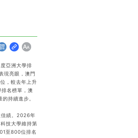
年度亞洲大學排
校表現亮眼，澳門
2位，較去年上升
學排名榜單，澳
量的持續進步。
佳績。2026年
門科技大學維持第
1至800位排名