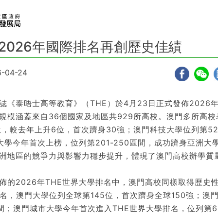
2026年國際排名再創歷史佳績
-04-24
泰晤士高等教育》（THE）於4月23日正式發佈2026
規模涵蓋來自36個國家及地區共929所高校。澳門多所高
位，較去年上升6位，首次躋身30強；澳門科技大學位列第5
大學今年首次上榜，位列第201-250區間，成功躋身亞洲大
洲地區的競爭力與影響力穩步提升，體現了澳門高校辦學質
2026年THE世界大學排名中，澳門高校同樣取得歷史性
排名，澳門大學位列全球第145位，首次躋身全球150強；澳
區間；澳門城市大學今年首次進入THE世界大學排名，位列第60