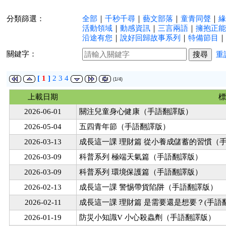
分類篩選：
全部
｜
千秒千尋
｜
藝文部落
｜
童青同聲
｜
緣
活動領域
｜
動感資訊
｜
三言兩語
｜
擁抱正能
沿途有您
｜
說好回歸故事系列
｜
特備節目
｜
關鍵字：
重
[
1
]
2
3
4
(1/4)
上載日期
標
2026-06-01
關注兒童身心健康（手語翻譯版）
2026-05-04
五四青年節（手語翻譯版）
2026-03-13
成長這一課 理財篇 從小養成儲蓄的習慣（
2026-03-09
科普系列 極端天氣篇（手語翻譯版）
2026-03-09
科普系列 環境保護篇（手語翻譯版）
2026-02-13
成長這一課 警惕帶貨陷阱（手語翻譯版）
2026-02-11
成長這一課 理財篇 是需要還是想要？(手語
2026-01-19
防災小知識V 小心殺蟲劑（手語翻譯版）