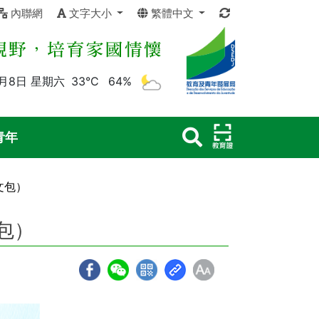
內聯網
文字大小
繁體中文
8月8日 星期六
33°C
64%
青年
文包）
包）