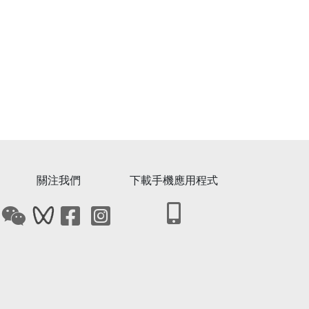
關注我們
下載手機應用程式
打開下載教青局手機應用
打開教青局微信QRCode
打開教青局微信影音號QRCode
打開教青局Facebook專頁
打開教青局Instagram網頁