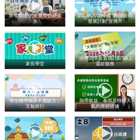
青年知法守法 齊齊拒絕走
2026-2029年度“持續進修
水
發展計劃”宣傳片
“大專助學金資助計劃”線上
家長學堂
還款服務
學生輔導團隊不遺餘力，
熱帶氣旋、暴雨及特殊天
互勉前行
氣的應變措施