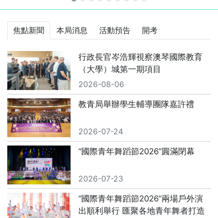
最新消息
焦點新聞
本局消息
活動預告
開考
行政長官岑浩輝視察澳琴國際教育
（大學）城第一期項目
2026-08-06
教青局舉辦學生輔導團隊嘉許禮
2026-07-24
“國際青年舞蹈節2026”圓滿閉幕
2026-07-23
“國際青年舞蹈節2026”兩場戶外演
出順利舉行 匯聚各地青年舞者打造