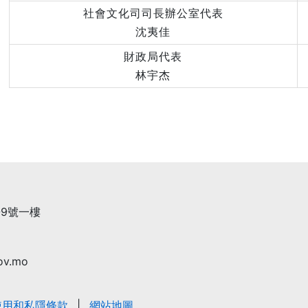
社會文化司司長辦公室代表
沈夷佳
財政局代表
林宇杰
9號一樓
ov.mo
使用和私隱條款
網站地圖