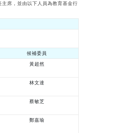
主席，並由以下人員為教育基金行
候補委員
黃超然
林文達
蔡敏芝
鄭嘉瑜