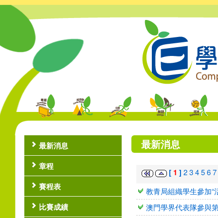
最新消息
最新消息
章程
[
1
]
2
3
4
5
6
賽程表
教青局組織學生參加“
比賽成績
澳門學界代表隊參與第