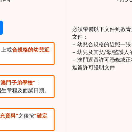
。
必須帶備以下文件到教青
文件：
− 幼兒合規格的近照一張
，上載
合規格的幼兒近
− 幼兒及其父/母/監護
− 澳門逗留許可憑條或
逗留許可證明文件
“澳門子弟學校”
；
招生章程及面談日期。
補充資料”
之後按
“確定