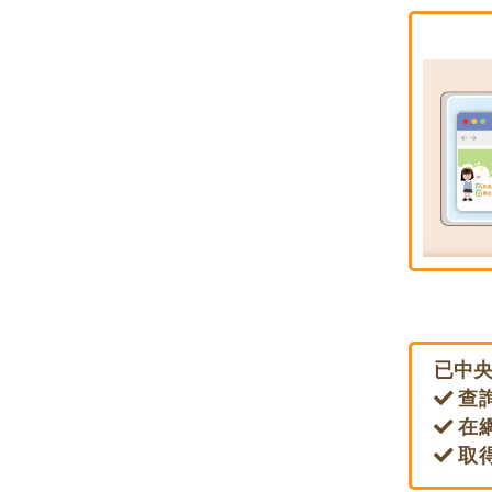
已中
查
在
取得