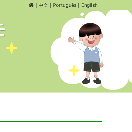
｜
中文
｜
Português
｜
English