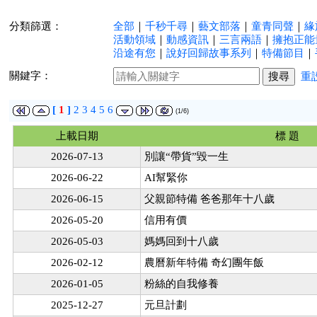
分類篩選：
全部
｜
千秒千尋
｜
藝文部落
｜
童青同聲
｜
緣
活動領域
｜
動感資訊
｜
三言兩語
｜
擁抱正能
沿途有您
｜
說好回歸故事系列
｜
特備節目
｜
關鍵字：
重
[
1
]
2
3
4
5
6
(1/6)
上載日期
標 題
2026-07-13
別讓“帶貨”毀一生
2026-06-22
AI幫緊你
2026-06-15
父親節特備 爸爸那年十八歲
2026-05-20
信用有價
2026-05-03
媽媽回到十八歲
2026-02-12
農曆新年特備 奇幻團年飯
2026-01-05
粉絲的自我修養
2025-12-27
元旦計劃