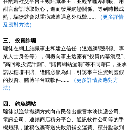
在網絡社交平台主動結識事主，並經常噓寒問暖、用
甜言蜜語博取歡心，進而發展網戀關係。等到時機成
熟，騙徒就會以重病或遭遇意外就醫……
（更多詳情
及應對方法）
三、
投資詐騙
騙徒在網上結識事主和建立信任（透過網戀關係、專
業人士身份等），伺機向事主透露有“投資內幕消息”、
“高回報投資計劃”、“賭博網站漏洞”等不同藉口，並承
諾以穩賺不賠、逢賭必贏為餌，引誘事主注資到虛假
的投資、賭博平台或軟件……
（更多詳情及應對方
法）
四、
釣魚網站
騙徒以漁翁撒網方式向市民發出假冒本澳快遞公司、
電訊公司、連鎖商店積分平台、通訊軟件公司等的手
機短訊，訛稱包裹寄送失敗須補交運費、積分點數到