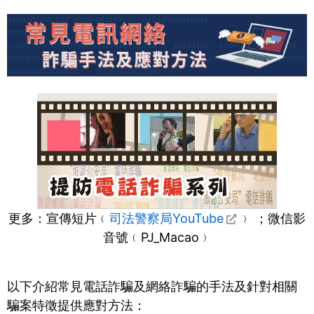
更多：宣傳短片﹙
司法警察局YouTube
﹚ ；微信影
音號﹙PJ_Macao﹚
以下介紹常見電話詐騙及網絡詐騙的手法及針對相關
騙案特徵提供應對方法：