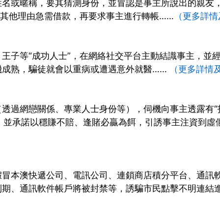
姓名或暱稱，要其猜測身份，並冒認是事主所說出的親友
或其他理由急需借款，再要求事主進行轉帳……
（更多詳情
王子等“成功人士”，在網絡社交平台主動結識事主，並
機成熟，騙徒就會以重病或遭遇意外就醫……
（更多詳情
透過網戀關係、專業人士身份等），伺機向事主透露有“投
口，並承諾以穩賺不賠、逢賭必贏為餌，引誘事主注資到虛
假冒本澳快遞公司、電訊公司、連鎖商店積分平台、通訊
到期、通訊軟件帳戶將被封禁等，誘騙市民點擊不明連結