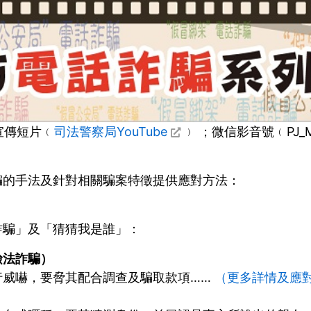
宣傳短片﹙
司法警察局YouTube
﹚ ；微信影音號﹙PJ_M
騙的手法及針對相關騙案特徵提供應對方法：
詐騙」及「猜猜我是誰」：
檢法詐騙）
行威嚇，要脅其配合調查及騙取款項……
（更多詳情及應