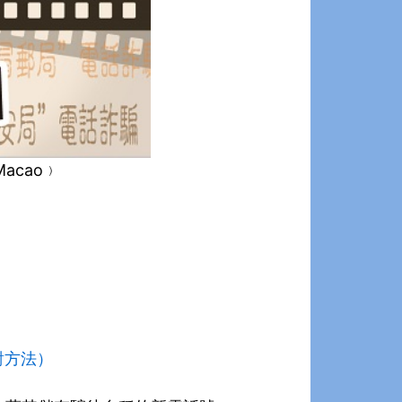
acao﹚
對方法）