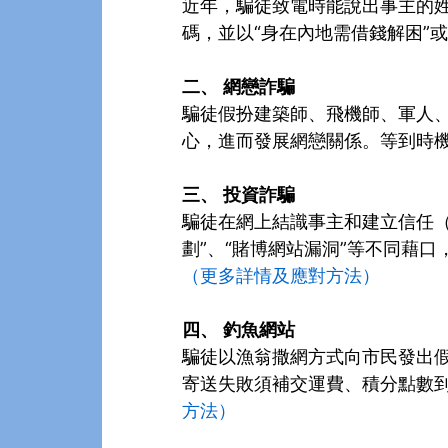
近年，騙徒致電時能說出事主的
碼，並以“身在內地需借錢解困”
二、
網戀詐騙
騙徒假扮建築師、飛機師、軍人、
心，進而發展網戀關係。等到時
三、
投資詐騙
騙徒在網上結識事主和建立信任（
劃”、“賭博網站漏洞”等不同藉
（更多詳情及應對方法）
四、
釣魚網站
騙徒以漁翁撒網方式向市民發出
寄送失敗須補交運費、積分點數
方法）