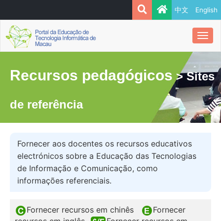
中文
English
Togg
navi
Recursos pedagógicos
> Sites
de referência
Fornecer aos docentes os recursos educativos
electrónicos sobre a Educação das Tecnologias
de Informação e Comunicação, como
informações referenciais.
Fornecer recursos em chinês
Fornecer
recursos em inglês
Fornecer recursos em