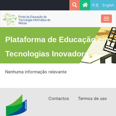
中文
English
Togg
navi
Plataforma de Educação em
Tecnologias Inovadoras
Nenhuma informação relevante
Contactos
Termos de uso