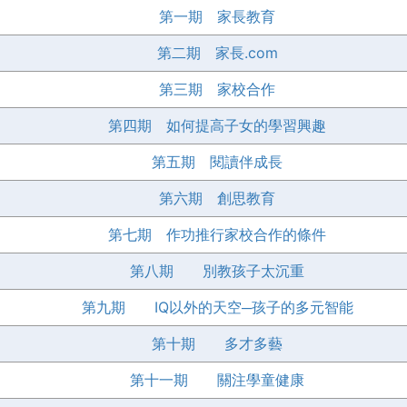
第一期 家長教育
第二期 家長.com
第三期 家校合作
第四期 如何提高子女的學習興趣
第五期 閱讀伴成長
第六期 創思教育
第七期 作功推行家校合作的條件
第八期 別教孩子太沉重
第九期 IQ以外的天空─孩子的多元智能
第十期 多才多藝
第十一期 關注學童健康