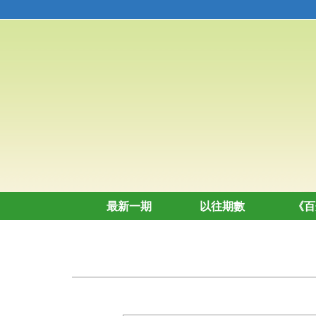
最新一期
以往期數
《百