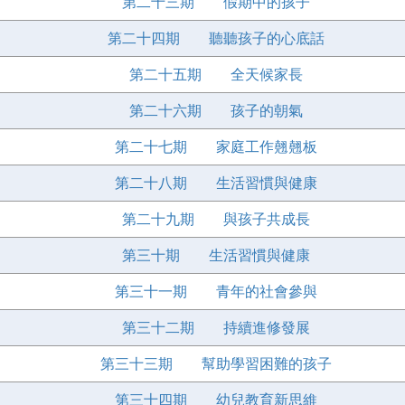
第二十三期 假期中的孩子
第二十四期 聽聽孩子的心底話
第二十五期 全天候家長
第二十六期 孩子的朝氣
第二十七期 家庭工作翹翹板
第二十八期 生活習慣與健康
第二十九期 與孩子共成長
第三十期 生活習慣與健康
第三十一期 青年的社會參與
第三十二期 持續進修發展
第三十三期 幫助學習困難的孩子
第三十四期 幼兒教育新思維