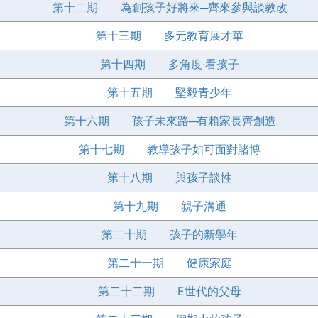
第十二期 為創孩子好將來─齊來參與談教改
第十三期 多元教育展才華
第十四期 多角度‧看孩子
第十五期 堅毅青少年
第十六期 孩子未來路─有賴家長齊創造
第十七期 教導孩子如可面對賭博
第十八期 與孩子談性
第十九期 親子溝通
第二十期 孩子的新學年
第二十一期 健康家庭
第二十二期 E世代的父母