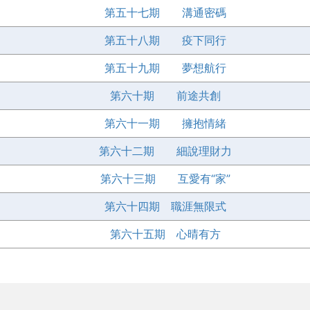
第五十七期 溝通密碼
第五十八期 疫下同行
第五十九期 夢想航行
第六十期 前途共創
第六十一期 擁抱情緒
第六十二期 細說理財力
第六十三期 互愛有“家”
第六十四期 職涯無限式
第六十五期 心晴有方