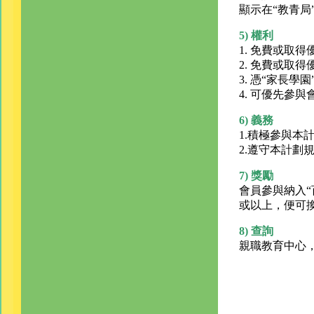
顯示在“教青局
5) 權利
1. 免費或取
2. 免費或取
3. 憑“家長
4. 可優先參
6) 義務
1.積極參與本
2.遵守本計劃
7) 獎勵
會員參與納入“
或以上，便可
8) 查詢
親職教育中心，電