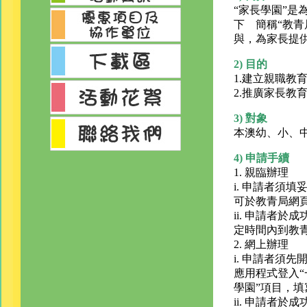
“家長學園”是
下 簡稱“教青
與，為家長提
2) 目的
1.建立親職教
2.推廣家長教
3) 對象
本澳幼、小、
4) 申請手續
1. 親臨辦理
i. 申請者須
可於教青局網
ii. 申請者
定時間內到教青
2. 網上辦理
i. 申請者須
應用程式登入“
學園”項目，
ii. 申請者