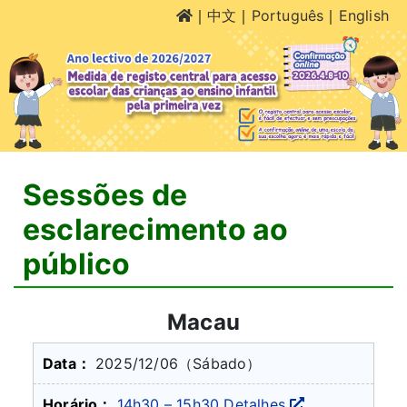
｜
中文
｜
Português
｜
English
Sessões de
esclarecimento ao
público
Macau
2025/12/06
（Sábado）
14h30 – 15h30
Detalhes