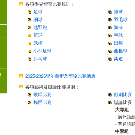
各項學界體育比賽規則：
足球
排球
網球
羽毛球
越野跑
游泳
籃球
手球
武術
田徑
小型足球
曲棍球
乒乓球
柔道
賽
2025/2026學年藝術及辯論比賽總表
各項藝術及辯論比賽規則：
歌唱比賽
戲劇比賽
舞蹈比賽
辯論比賽
大專組
- 廣州話
- 普通話
中學組