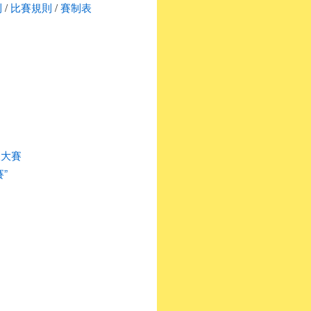
則
/
比賽規則
/
賽制表
拔大賽
”