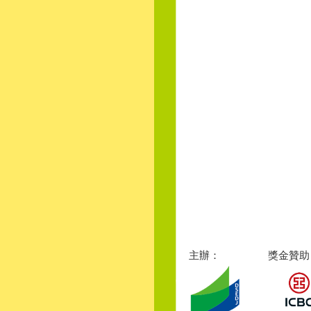
主辦：
獎金贊助