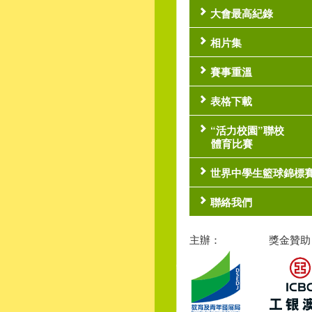
大會最高紀錄
相片集
賽事重溫
表格下載
“活力校園”聯校
體育比賽
世界中學生籃球錦標
聯絡我們
主辦：
獎金贊助