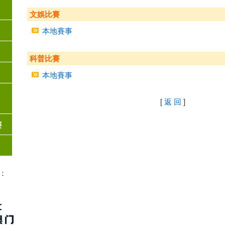
文娛比賽
本地賽事
科普比賽
本地賽事
[
返 回
]
賽
：