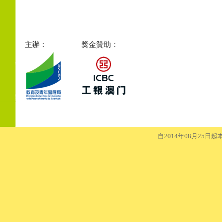
主辦：
獎金贊助：