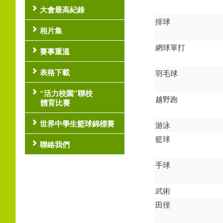
大會最高紀錄
排球
相片集
網球單打
賽事重溫
表格下載
羽毛球
“活力校園”聯校
越野跑
體育比賽
世界中學生籃球錦標賽
游泳
籃球
聯絡我們
手球
武術
田徑