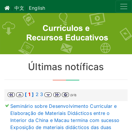
｜
中文
｜
English
Últimas notíficas
[
1
]
2
3
(1/3)
Seminário sobre Desenvolvimento Curricular e
Elaboração de Materiais Didácticos entre o
Interior da China e Macau termina com sucesso
Exposição de materiais didácticos das duas