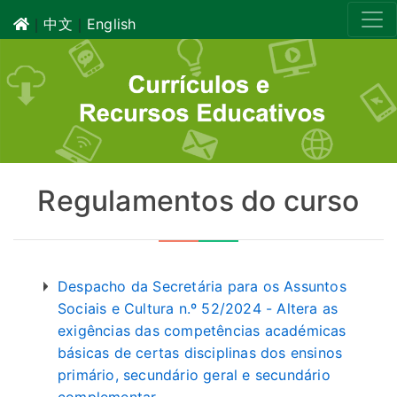
｜
中文
｜
English
Regulamentos do curso
Despacho da Secretária para os Assuntos
Sociais e Cultura n.º 52/2024 - Altera as
exigências das competências académicas
básicas de certas disciplinas dos ensinos
primário, secundário geral e secundário