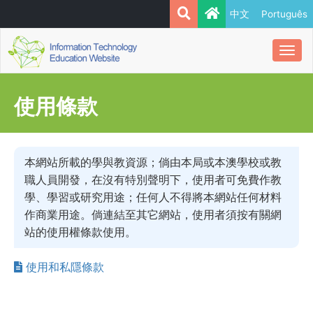
中文
Português
Togg
navi
使用條款
本網站所載的學與教資源；倘由本局或本澳學校或教
職人員開發，在沒有特別聲明下，使用者可免費作教
學、學習或研究用途；任何人不得將本網站任何材料
作商業用途。倘連結至其它網站，使用者須按有關網
站的使用權條款使用。
使用和私隱條款