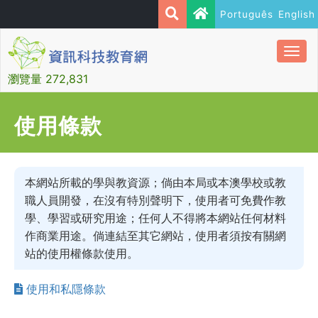
Português
English
Togg
navi
瀏覽量 272,831
使用條款
本網站所載的學與教資源；倘由本局或本澳學校或教
職人員開發，在沒有特別聲明下，使用者可免費作教
學、學習或研究用途；任何人不得將本網站任何材料
作商業用途。倘連結至其它網站，使用者須按有關網
站的使用權條款使用。
使用和私隱條款