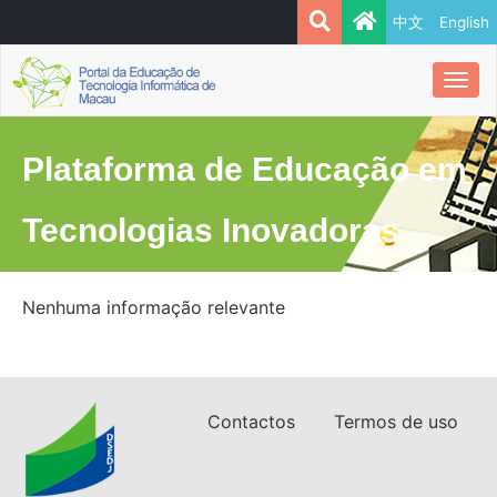
中文
English
Togg
navi
Plataforma de Educação em
Tecnologias Inovadoras
Nenhuma informação relevante
Contactos
Termos de uso