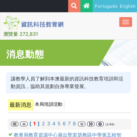
Português
English
Togg
navi
瀏覽量 272,831
消息動態
讓教學人員了解到本澳最新的資訊科技教育培訓和活
動資訊，協助其規劃自身專業發展。
本局培訓活動
最新消息
[
1
]
2
3
4
5
6
7
8
(1/66)
教青局教育資源中心展出聖若瑟教區中學第五校智