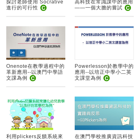
探討老師使用 Socrative
高科技在常識課中的應用
進行的可行性
――一個大膽的嘗試
Onenote在教學過程中的
Powerlesson於教學中的
革新應用--以澳門中學語
應用--以培正中學小二英
文課為例
文課堂為例
利用plickers反饋系統來
在澳門學校推廣資訊科技