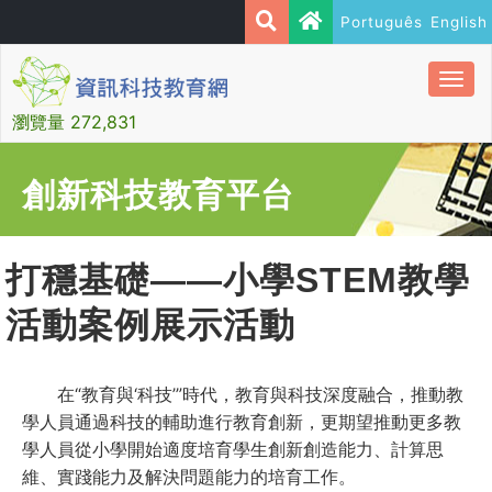
Português
English
Togg
navi
瀏覽量 272,831
創新科技教育平台
打穩基礎——小學STEM教學
活動案例展示活動
在“教育與‘科技’”時代，教育與科技深度融合，推動教
學人員通過科技的輔助進行教育創新，更期望推動更多教
學人員從小學開始適度培育學生創新創造能力、計算思
維、實踐能力及解決問題能力的培育工作。