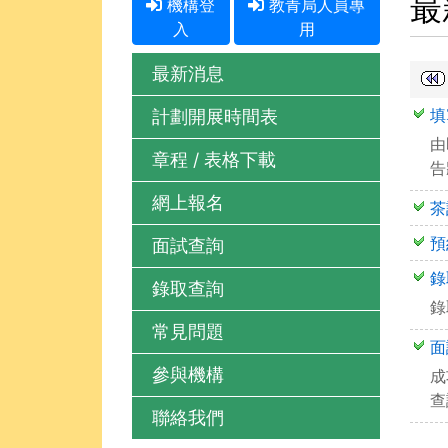
最
機構登
教青局人員專
入
用
最新消息
填
計劃開展時間表
由
章程 / 表格下載
告
網上報名
茶
預
面試查詢
錄
錄取查詢
錄
常見問題
面
參與機構
成
查
聯絡我們