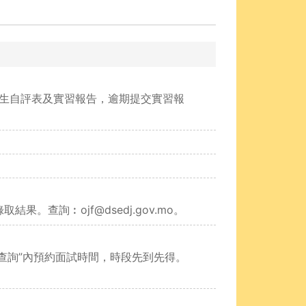
習生自評表及實習報告，逾期提交實習報
。查詢︰ojf@dsedj.gov.mo。
試查詢”內預約面試時間，時段先到先得。