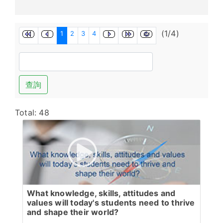
(1/4)
1
2
3
4
查詢
Total: 48
What knowledge, skills, attitudes and
values will today's students need to thrive
and shape their world?