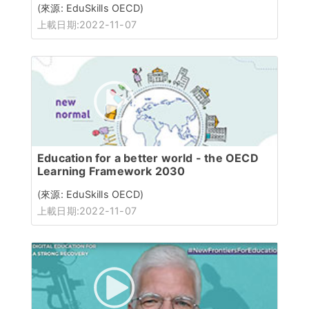
(來源: EduSkills OECD)
上載日期:2022-11-07
Education for a better world - the OECD
Learning Framework 2030
(來源: EduSkills OECD)
上載日期:2022-11-07