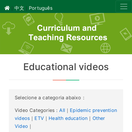
｜
中文
｜
Português
Educational videos
Selecione a categoria abaixo：
Video Categories：
All
｜
Epidemic prevention
videos
｜
ETV
｜
Health education
｜
Other
Video
｜