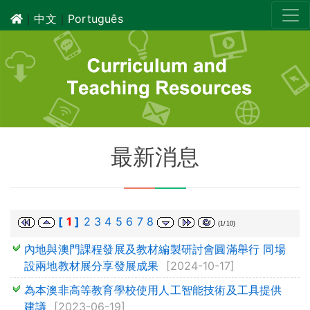
｜
中文
｜
Português
最新消息
[
1
]
2
3
4
5
6
7
8
(1/10)
內地與澳門課程發展及教材編製研討會圓滿舉行 同場
設兩地教材展分享發展成果
[2024-10-17]
為本澳非高等教育學校使用人工智能技術及工具提供
建議
[2023-06-19]