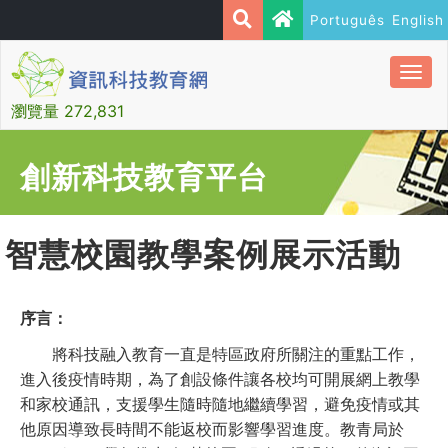
Português
English
Togg
navi
瀏覽量 272,831
創新科技教育平台
智慧校園教學案例展示活動
序言：
將科技融入教育一直是特區政府所關注的重點工作，
進入後疫情時期，為了創設條件讓各校均可開展網上教學
和家校通訊，支援學生隨時隨地繼續學習，避免疫情或其
他原因導致長時間不能返校而影響學習進度。教青局於