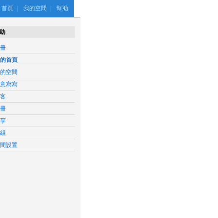
首頁
|
我的空間
|
幫助
助
冊
的首頁
的空間
意寫寫
客
冊
享
組
間設置