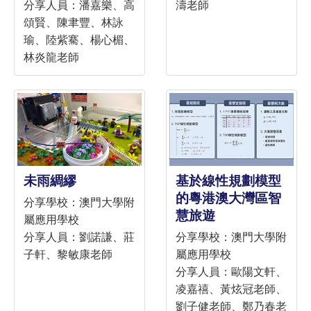
分享人員：潘嘉樂、高
濤老師
頌賢、陳聿豐、林詠
瑜、陸紫騫、楊心楣、
林炎龍老師
未雨綢繆
基於線性規劃模型
的粵港澳大灣區智
分享學校：澳門大學附
慧旅遊
屬應用學校
分享人員：劉諾謙、莊
分享學校：澳門大學附
子軒、黎敏康老師
屬應用學校
分享人員：歐陽文軒、
凌嘉禧、黃炫冠老師、
劉子健老師、鄭乃春老