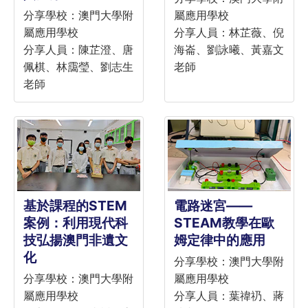
分享學校：澳門大學附
屬應用學校
屬應用學校
分享人員：林芷薇、倪
分享人員：陳芷澄、唐
海崙、劉詠曦、黃嘉文
佩棋、林靄瑩、劉志生
老師
老師
基於課程的STEM
電路迷宮——
案例：利用現代科
STEAM教學在歐
技弘揚澳門非遺文
姆定律中的應用
化
分享學校：澳門大學附
分享學校：澳門大學附
屬應用學校
屬應用學校
分享人員：葉禕礽、蔣