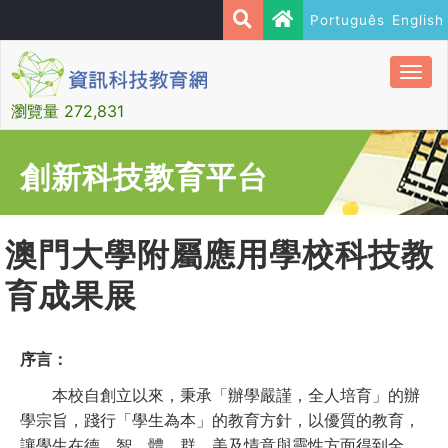
Português
English
Togg
navi
瀏覽量 272,831
創新科技教育平台
澳門大學附屬應用學校科技教
育成果展
序言：
本校自創立以來，秉承「辦學嚴謹，全人培育」的辦
學宗旨，踐行「學生為本」的教育方針，以優質的教育，
讓學生在德、智、體、群、美及情意與靈性方面得到全