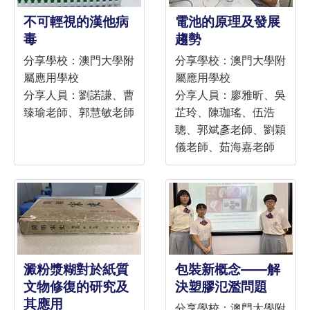
不可輕視的漢他病
電池的原理及發展
毒
趨勢
分享學校：澳門大學附
分享學校：澳門大學附
屬應用學校
屬應用學校
分享人員：劉諾謙、曹
分享人員：廖雅昕、吳
臻瑜老師、郭慧敏老師
芷玲、陳珈瑤、伍浩
聰、郭斌彥老師、劉穎
儀老師、茹海嘉老師
澱粉漿糊對於紙質
包裝新概念——解
文物修復的研究及
決塑膠氾濫問題
其應用
分享學校：澳門大學附